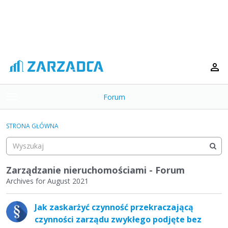
Forum
t
o
×
g
STRONA GŁÓWNA
g
Kategorie
l
e
Dyskusje
m
Zarządzanie nieruchomościami - Forum
e
Archives for August 2021
Aktywność
n
L
u
Jak zaskarżyć czynność przekraczającą
i
czynności zarządu zwykłego podjęte bez
s