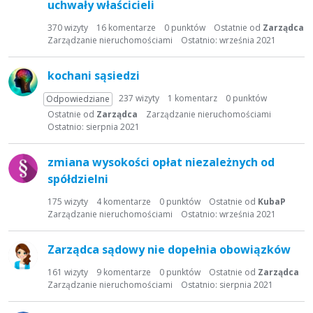
t
uchwały właścicieli
a
370
wizyty
16
komentarze
0
punktów
Ostatnie od
Zarządca
d
Zarządzanie nieruchomościami
Ostatnio:
września 2021
y
s
kochani sąsiedzi
k
u
237
wizyty
1
komentarz
0
punktów
Odpowiedziane
s
Ostatnie od
Zarządca
Zarządzanie nieruchomościami
y
Ostatnio:
sierpnia 2021
j
n
zmiana wysokości opłat niezależnych od
a
spółdzielni
175
wizyty
4
komentarze
0
punktów
Ostatnie od
KubaP
Zarządzanie nieruchomościami
Ostatnio:
września 2021
Zarządca sądowy nie dopełnia obowiązków
161
wizyty
9
komentarze
0
punktów
Ostatnie od
Zarządca
Zarządzanie nieruchomościami
Ostatnio:
sierpnia 2021