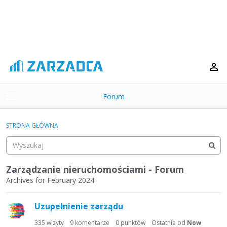
Forum
t
o
×
g
STRONA GŁÓWNA
g
Kategorie
l
e
Dyskusje
m
Zarządzanie nieruchomościami - Forum
e
Archives for February 2024
Aktywność
n
L
u
Uzupełnienie zarządu
i
s
335
wizyty
9
komentarze
0
punktów
Ostatnie od
Now