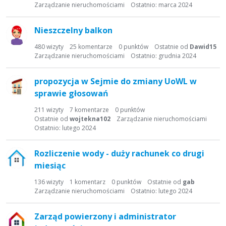
t
Zarządzanie nieruchomościami
Ostatnio:
marca 2024
a
d
Nieszczelny balkon
y
s
480
wizyty
25
komentarze
0
punktów
Ostatnie od
Dawid15
Zarządzanie nieruchomościami
Ostatnio:
grudnia 2024
k
u
s
propozycja w Sejmie do zmiany UoWL w
y
sprawie głosowań
j
211
wizyty
7
komentarze
0
punktów
n
Ostatnie od
wojtekna102
Zarządzanie nieruchomościami
a
Ostatnio:
lutego 2024
Rozliczenie wody - duży rachunek co drugi
miesiąc
136
wizyty
1
komentarz
0
punktów
Ostatnie od
gab
Zarządzanie nieruchomościami
Ostatnio:
lutego 2024
Zarząd powierzony i administrator