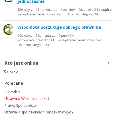
jednocześnie
329
wizyty
14
komentarze
0
punktów
Ostatnie od
Zarządca
Zarządzanie nieruchomościami
Ostatnio:
lutego 2024
Wspólnota poszukuje dobrego prawnika
108
wizyty
0
komentarze
0
punktów
Rozpoczęta przez
Anna1
Zarządzanie nieruchomościami
Ostatnio:
lutego 2024
Kto jest online
3
3
Goście
Polecane
Zarządca.pl
Ustawa o Własności Lokali
Prawo Spółdzielcze
Ustawa o spółdzielniach mieszkaniowych