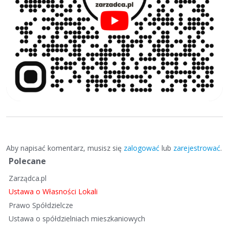
Aby napisać komentarz, musisz się
zalogować
lub
zarejestrować
.
S
Polecane
z
Zarządca.pl
y
b
Ustawa o Własności Lokali
k
Prawo Spółdzielcze
i
Ustawa o spółdzielniach mieszkaniowych
e