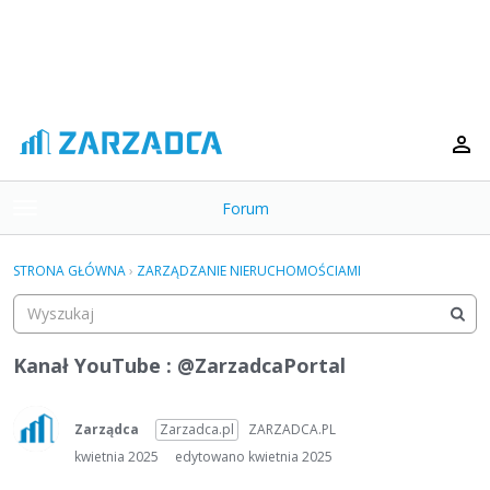
Forum
t
o
×
g
STRONA GŁÓWNA
›
ZARZĄDZANIE NIERUCHOMOŚCIAMI
g
Kategorie
l
e
Dyskusje
m
Kanał YouTube : @ZarzadcaPortal
e
Aktywność
n
u
Zarządca
Zarzadca.pl
ZARZADCA.PL
kwietnia 2025
edytowano kwietnia 2025