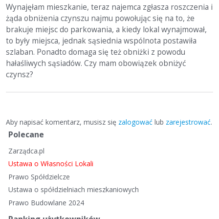
Wynajęłam mieszkanie, teraz najemca zgłasza roszczenia i
żąda obniżenia czynszu najmu powołując się na to, że
brakuje miejsc do parkowania, a kiedy lokal wynajmował,
to były miejsca, jednak sąsiednia wspólnota postawiła
szlaban. Ponadto domaga się też obniżki z powodu
hałaśliwych sąsiadów. Czy mam obowiązek obniżyć
czynsz?
Aby napisać komentarz, musisz się
zalogować
lub
zarejestrować
.
S
Polecane
z
Zarządca.pl
y
b
Ustawa o Własności Lokali
k
Prawo Spółdzielcze
i
Ustawa o spółdzielniach mieszkaniowych
e
Prawo Budowlane 2024
l
i
Ranking użytkowników