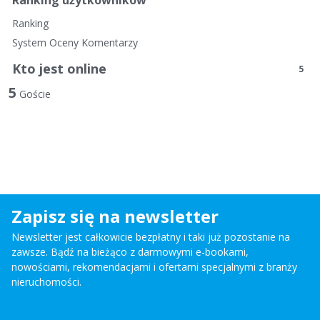
n
Ranking
k
System Oceny Komentarzy
i
Kto jest online
5
5
Goście
Zapisz się na newsletter
Newsletter jest całkowicie bezpłatny i taki już pozostanie na
zawsze. Bądź na bieżąco z darmowymi e-bookami,
nowościami, rekomendacjami i ofertami specjalnymi z branży
nieruchomości.