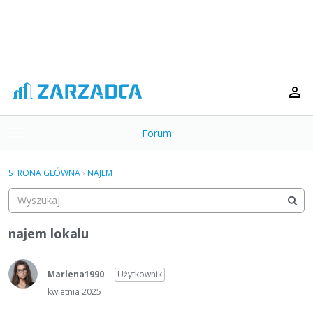
Forum
t
o
×
g
STRONA GŁÓWNA
›
NAJEM
g
Kategorie
l
e
Dyskusje
m
najem lokalu
e
Aktywność
n
u
Marlena1990
Użytkownik
kwietnia 2025