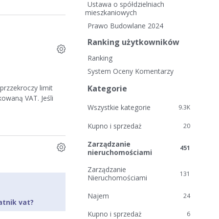
i
Ustawa o spółdzielniach
e
mieszkaniowych
l
Prawo Budowlane 2024
i
Ranking użytkowników
n
k
Ranking
i
System Oceny Komentarzy
Kategorie
przzekroczy limit
kowaną VAT. Jeśli
Wszystkie kategorie
9.3K
Kupno i sprzedaż
20
Zarządzanie
451
nieruchomościami
Zarządzanie
131
Nieruchomościami
Najem
24
atnik vat?
Kupno i sprzedaż
6