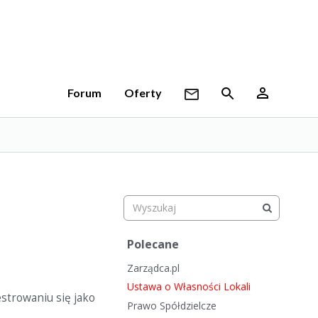
Forum
Oferty
S
Polecane
z
Zarządca.pl
y
b
Ustawa o Własności Lokali
strowaniu się jako
k
Prawo Spółdzielcze