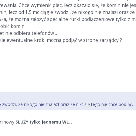
zewania. Chce wymienić piec, lecz okazało się, że komin nie j
 lecz od 1.5 mc ciągle zwodzi, że nikogo nie znalazł oraz że 
ła, że można założyć specjalne rurki podłączeniowe tylko z mo
robić komin.
et nie odbiera telefonów ..
akie ewentualne kroki można podjąć w stronę zarządcy ?
zwodzi, że nikogo nie znalazł oraz że nikt się tego nie chce podjąć.
kominowy
SŁUŻY tylko jednemu WL
. .
.