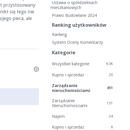
i
Ustawa o spółdzielniach
est przystosowany
e
mieszkaniowych
nikt się tego nie
l
Prawo Budowlane 2024
jego pieca, ale
i
Ranking użytkowników
n
k
Ranking
i
System Oceny Komentarzy
Kategorie
Wszystkie kategorie
9.3K
Kupno i sprzedaż
20
Zarządzanie
451
nieruchomościami
Zarządzanie
131
Nieruchomościami
Najem
24
Kupno i sprzedaż
6