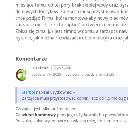
miesiące temu, od tej pory brak ciepłej wody oraz ogr
do nowych Piecykow. Zarządca musi przystosować komin,
chce podjąć. Firma, która montowałaby nowy piec mówi
zarządca nie chce za to zapłacić bo twierdzi, że musi z
Zbliża się zima, już jest zimno w domu, a zarządca naw
pytanie, jak można rozwiązać problem piecyka oraz j
Komentarze
Grafen2
Użytkownik
października 2025
edytowano października 2025
Sterbol
napisał użytkownik:
»
Zarządca musi przystosować komin, lecz od 1.5 mc ciągle 
Zarządca jest tylko pośrednikiem .
Za
wkład kominowy
płaci jego użytkownik, bo przewód 
Poszukaj sobie wykonawcy na własną rękę, bo zamarzniesz 