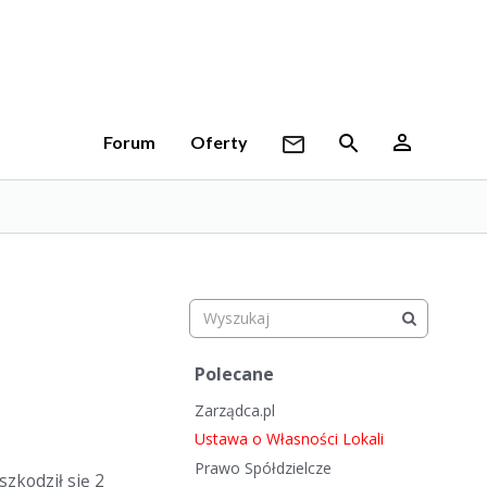
Forum
Oferty
S
Polecane
z
Zarządca.pl
y
b
Ustawa o Własności Lokali
k
Prawo Spółdzielcze
zkodził się 2