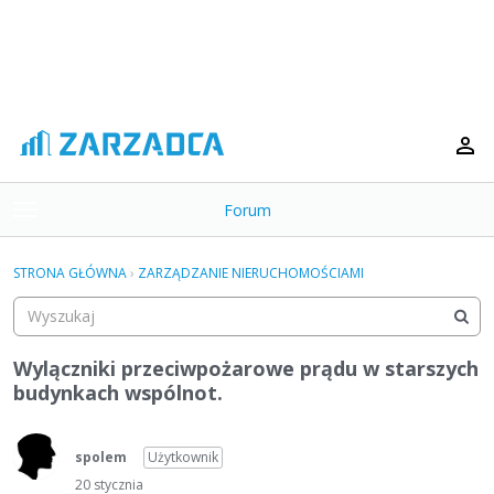
Forum
t
o
×
g
STRONA GŁÓWNA
›
ZARZĄDZANIE NIERUCHOMOŚCIAMI
g
Kategorie
l
e
Dyskusje
m
Wylączniki przeciwpożarowe prądu w starszych
e
budynkach wspólnot.
Aktywność
n
u
spolem
Użytkownik
20 stycznia