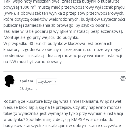
Tak, wspólnoty mieszkaniowe, zwłaszcza budynki o kubaturze
powyżej 1000 m³, muszą mieć przeciwpożarowy wyłącznik prądu
(PWP), a obowiązek ten wynika z przepisów przeciwpożarowych,
które dotyczą obiektów wielorodzinnych, budynków użyteczności
publicznej i zamieszkania zbiorowego, by szybko odcinać
zasilanie w razie pożaru (z wyjątkiem instalacji bezpieczeństwa).
Montuje sie go przy wejściu do budynku.
W przypadku 40-letnich budynków kluczowa jest ocena ich
kubatury i zgodność z obecnymi przepisami, co może wymagać
modernizacji instalacji . Inaczej mówiąc przy wymianie instalacji
na NW musi być zamontowany .
spolem
Użytkownik
28 stycznia
Rozumię że kubature liczy się wraz z mieszkaniami. Więc nawet
nieduże bloki łapią się na te przepisy. Czy aby napewno montaż
takiego wyłacznika jest wymagany tylko przy wymianie instalacji
w budynku? Spotlałem się z decyzją KMPSP w stosunku do
budynków starszych z instalacjami w dobrym stanie oczywiście