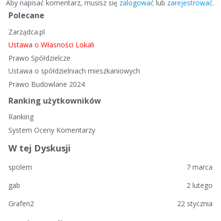
Aby napisać komentarz, musisz się
zalogować
lub
zarejestrować
.
S
Polecane
z
Zarządca.pl
y
b
Ustawa o Własności Lokali
k
Prawo Spółdzielcze
i
Ustawa o spółdzielniach mieszkaniowych
e
Prawo Budowlane 2024
l
i
Ranking użytkowników
n
Ranking
k
System Oceny Komentarzy
i
W tej Dyskusji
spolem
7 marca
gab
2 lutego
Grafen2
22 stycznia