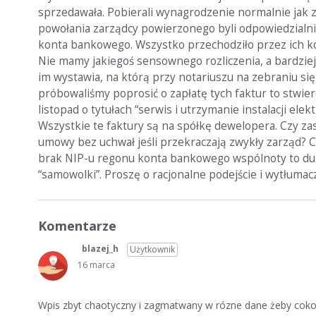
sprzedawała. Pobierali wynagrodzenie normalnie jak zar
powołania zarządcy powierzonego byli odpowiedzialni
konta bankowego. Wszystko przechodziło przez ich kont
Nie mamy jakiegoś sensownego rozliczenia, a bardziej 
im wystawia, na którą przy notariuszu na zebraniu się 
próbowaliśmy poprosić o zapłatę tych faktur to stwier
listopad o tytułach “serwis i utrzymanie instalacji el
Wszystkie te faktury są na spółkę dewelopera. Czy z
umowy bez uchwał jeśli przekraczają zwykły zarząd? C
brak NIP-u regonu konta bankowego wspólnoty to duży
“samowolki”. Proszę o racjonalne podejście i wytłumac
Komentarze
blazej_h
Użytkownik
16 marca
Wpis zbyt chaotyczny i zagmatwany w rózne dane żeby coko