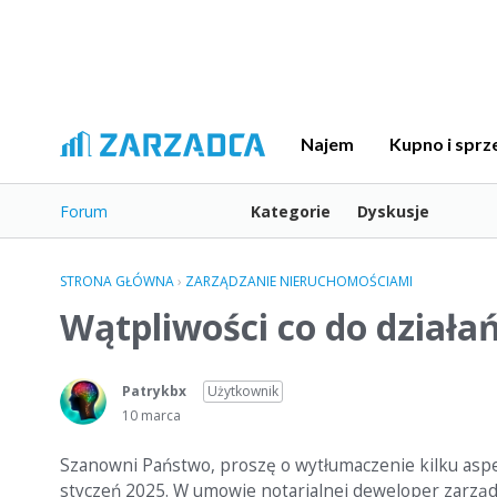
Najem
Kupno i sprz
Forum
Kategorie
Dyskusje
STRONA GŁÓWNA
›
ZARZĄDZANIE NIERUCHOMOŚCIAMI
Wątpliwości co do działa
Patrykbx
Użytkownik
10 marca
Szanowni Państwo, proszę o wytłumaczenie kilku aspe
styczeń 2025. W umowie notarialnej deweloper zarząd