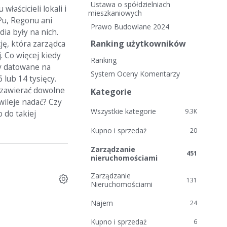
i
Ustawa o spółdzielniach
łaścicieli lokali i
e
mieszkaniowych
Pu, Regonu ani
l
Prawo Budowlane 2024
ia były na nich.
i
Ranking użytkowników
ję, która zarządca
n
. Co więcej kiedy
k
Ranking
i
ry datowane na
System Oceny Komentarzy
 lub 14 tysięcy.
 zawierać dowolne
Kategorie
wileje nadać? Czy
Wszystkie kategorie
9.3K
 do takiej
Kupno i sprzedaż
20
Zarządzanie
451
nieruchomościami
Zarządzanie
131
Nieruchomościami
Najem
24
Kupno i sprzedaż
6