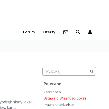
Forum
Oferty
S
Polecane
z
Zarządca.pl
y
b
Ustawa o Własności Lokali
yodrębniony lokal:
k
Prawo Spółdzielcze
ieszkania