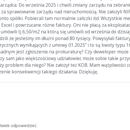
ządca. Do września 2025 i chwili zmiany zarządu na zebraniu w
 za sprawowanie zarządu nad nieruchomością. Nie założyli NI
o spółki. Pobierali tam normalnie zaliczki itd. Wszystkie med
Excel i powrzucane różne faktury. Oni nie płacą za eksploatac
umówili tj 6,50/m2 na którą się umówili od września do dzisiaj
dzili że jesteśmy im dłużni ponad 80 tysięcy. Powysyłali faktu
ektrycznych wynikających z umowy 01.2025” i to są kwoty typu 16
asadnym jest zgłoszenie na prokuraturę? Czy deweloper może
zy sam jako większościowy udziałowiec może sobie takie przy
 problem dla niego? Nie założył też KOB. Mam wątpliwości co
zenie konsekwencji takiego działania. Dziękuję.
lwiek odpowiedzieć.