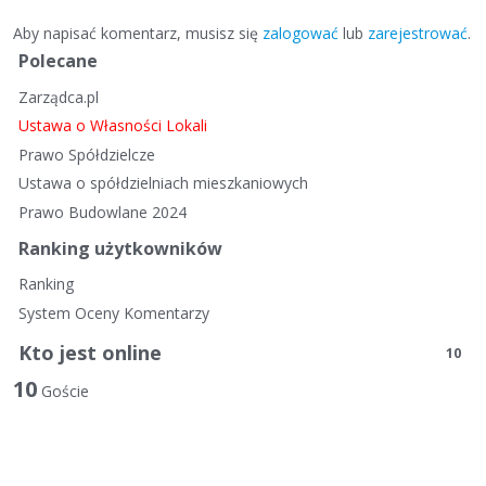
Aby napisać komentarz, musisz się
zalogować
lub
zarejestrować
.
S
Polecane
z
Zarządca.pl
y
b
Ustawa o Własności Lokali
k
Prawo Spółdzielcze
i
Ustawa o spółdzielniach mieszkaniowych
e
Prawo Budowlane 2024
l
i
Ranking użytkowników
n
Ranking
k
System Oceny Komentarzy
i
Kto jest online
10
10
Goście