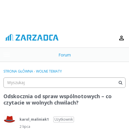
Forum
t
o
×
g
STRONA GŁÓWNA
›
WOLNE TEMATY
g
Kategorie
l
e
Dyskusje
m
Odskocznia od spraw wspólnotowych – co
e
czytacie w wolnych chwilach?
Aktywność
n
u
karol_maliniak1
Użytkownik
2 lipca