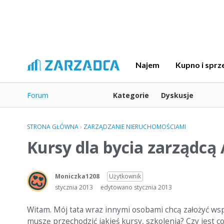
Najem
Kupno i sprz
Forum
Kategorie
Dyskusje
STRONA GŁÓWNA
›
ZARZĄDZANIE NIERUCHOMOŚCIAMI
Kursy dla bycia zarządc
Moniczka1208
Użytkownik
stycznia 2013
edytowano stycznia 2013
Witam. Mój tata wraz innymi osobami chcą założyć ws
muszę przechodzić jakieś kursy, szkolenia? Czy jest