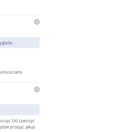
 wygląda.
chomościami.
począć DG (założyć
ędzie przejąć jakąś