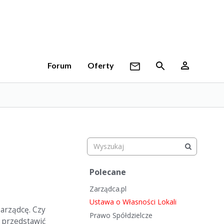
Forum
Oferty
S
Polecane
z
Zarządca.pl
y
b
Ustawa o Własności Lokali
arządcę. Czy
k
Prawo Spółdzielcze
 przedstawić