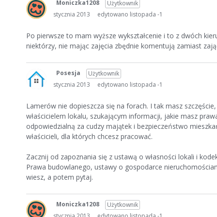
Moniczka1208
Użytkownik
stycznia 2013
edytowano listopada -1
Po pierwsze to mam wyższe wykształcenie i to z dwóch kie
niektórzy, nie mając zajęcia zbędnie komentują zamiast zaj
Posesja
Użytkownik
stycznia 2013
edytowano listopada -1
Lamerów nie dopieszcza się na forach. I tak masz szczęście, 
właścicielem lokalu, szukającym informacji, jakie masz praw
odpowiedzialną za cudzy majątek i bezpieczeństwo mieszkań
właścicieli, dla których chcesz pracować.
Zacznij od zapoznania się z ustawą o własności lokali i ko
Prawa budowlanego, ustawy o gospodarce nieruchomościami, u
wiesz, a potem pytaj.
Moniczka1208
Użytkownik
stycznia 2013
edytowano listopada -1