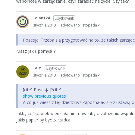
wspólnotę w zarządzanie, czyli zarabiać na życie. Czy tak?
elan124
Użytkownik
stycznia 2013
edytowano listopada -1
Posesja: Trzeba się przygotować na to, że takich zarząd
Masz jakiś pomysł ?
a-z
Użytkownik
stycznia 2013
edytowano listopada -1
[cite] Posesja:[/cite]
show previous quotes
A co już wiesz z tej dziedziny? Zapoznałaś się z ustawą 
Jakby cośkolwiek wiedziała nie mówiłaby o założeniu wspóln
jakiś papier by być zarządcą.