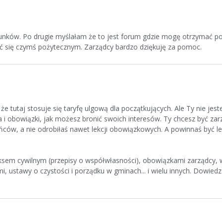
runków. Po drugie myślałam że to jest forum gdzie mogę otrzymać p
ąć się czymś pożytecznym. Zarządcy bardzo dziękuję za pomoc.
że tutaj stosuje się taryfę ulgową dla początkujących. Ale Ty nie je
a i obowiązki, jak możesz bronić swoich interesów. Ty chcesz być zar
ców, a nie odrobiłaś nawet lekcji obowiązkowych. A powinnaś być le
deksem cywilnym (przepisy o współwłasności), obowiązkami zarządcy, 
stawy o czystości i porządku w gminach... i wielu innych. Dowiedz 