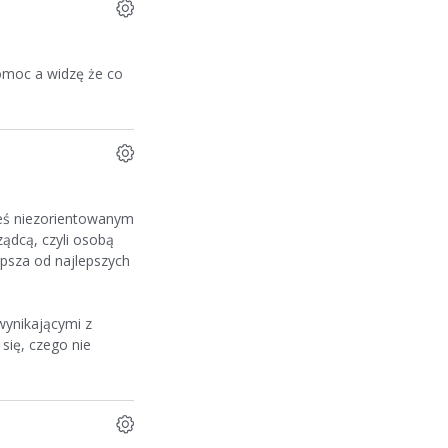
omoc a widzę że co
steś niezorientowanym
ządcą, czyli osobą
psza od najlepszych
wynikającymi z
się, czego nie