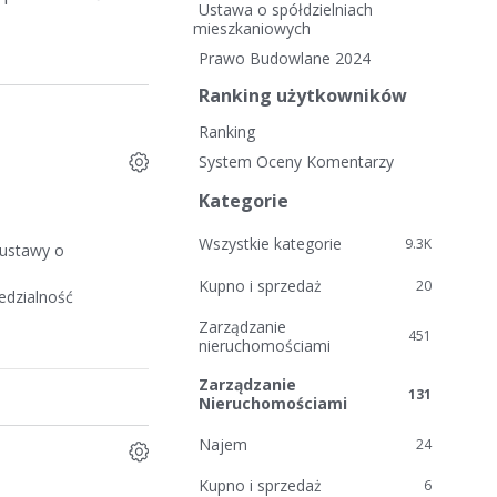
i
Ustawa o spółdzielniach
e
mieszkaniowych
l
Prawo Budowlane 2024
i
Ranking użytkowników
n
k
Ranking
i
System Oceny Komentarzy
Kategorie
Wszystkie kategorie
9.3K
 ustawy o
Kupno i sprzedaż
20
edzialność
Zarządzanie
451
nieruchomościami
Zarządzanie
131
Nieruchomościami
Najem
24
Kupno i sprzedaż
6