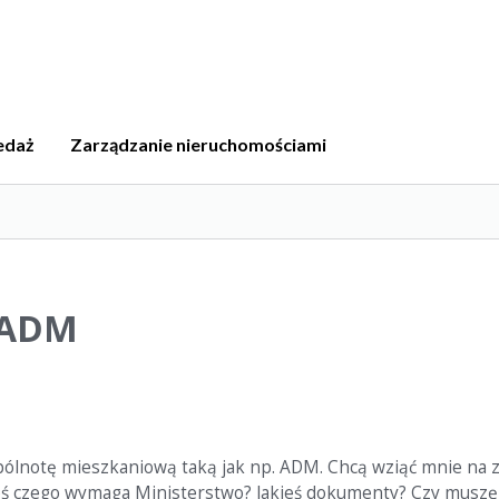
edaż
Zarządzanie nieruchomościami
ą ADM
pólnotę mieszkaniową taką jak np. ADM. Chcą wziąć mnie na z
 coś czego wymaga Ministerstwo? Jakieś dokumenty? Czy muszę