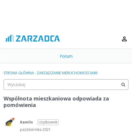
Forum
t
o
×
g
STRONA GŁÓWNA
›
ZARZĄDZANIE NIERUCHOMOŚCIAMI
g
Kategorie
l
e
Dyskusje
m
Wspólnota mieszkaniowa odpowiada za
e
pomówienia
Aktywność
n
u
Kamilo
Użytkownik
października 2021