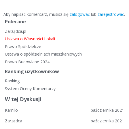
Aby napisać komentarz, musisz się
zalogować
lub
zarejestrować
.
S
Polecane
z
Zarządca.pl
y
b
Ustawa o Własności Lokali
k
Prawo Spółdzielcze
i
Ustawa o spółdzielniach mieszkaniowych
e
Prawo Budowlane 2024
l
i
Ranking użytkowników
n
Ranking
k
System Oceny Komentarzy
i
W tej Dyskusji
Kamilo
października 2021
Zarządca
października 2021