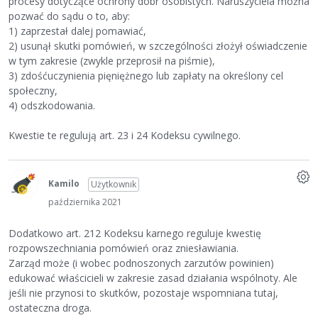
procesy dotyczące ochrony dóbr osobistych. Naruszyciela można
pozwać do sądu o to, aby:
1) zaprzestał dalej pomawiać,
2) usunął skutki pomówień, w szczególności złożył oświadczenie
w tym zakresie (zwykle przeprosił na piśmie),
3) zdośćuczynienia pięniężnego lub zapłaty na określony cel
społeczny,
4) odszkodowania.
Kwestie te regulują art. 23 i 24 Kodeksu cywilnego.
Kamilo
Użytkownik
października 2021
Dodatkowo art. 212 Kodeksu karnego reguluje kwestię
rozpowszechniania pomówień oraz zniesławiania.
Zarząd może (i wobec podnoszonych zarzutów powinien)
edukować właścicieli w zakresie zasad działania wspólnoty. Ale
jeśli nie przynosi to skutków, pozostaje wspomniana tutaj,
ostateczna droga.