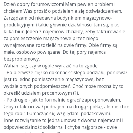
Dzień dobry forumowiczom! Mam pewien problem i
chciałem Was prosić o podzielenie się doświadczeniem.
Zarządzam od niedawna budynkiem magazynowo-
produkcyjnym i takie głównie działalności tam są, plus
kilka biur. Jeden z najemców chciałby, żeby fakturowanie
za pomieszczenie magazynowe przez niego
wynajmowane rozdzielić na dwie firmy. Obie firmy są
małe, osobowo powiązane. Do tej pory najemca
bezproblemowy.
Waham się, czy w ogóle wyrazić na to zgodę.
- Po pierwsze ciężko dokonać ścisłego podziału, ponieważ
jest to jedno pomieszczenie magazynowe, bez
wydzielonych podpomieszczeń. Choć może można by to
określić udziałem procentowym (?).
- Po drugie - jak to formalnie ograć? Zaproponowałem,
żeby refakturował podnajem na drugą spółkę, ale nie chce
tego robić tłumacząc się względami podatkowymi.
Inne rozwiązanie to jedna umowa z dwoma najemcami i
odpowiedzialność solidarna. I chyba najgorsze - dwie