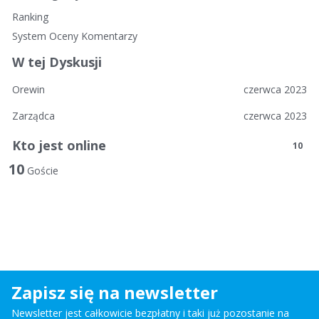
n
Ranking
k
System Oceny Komentarzy
i
W tej Dyskusji
Orewin
czerwca 2023
Zarządca
czerwca 2023
Kto jest online
10
10
Goście
Zapisz się na newsletter
Newsletter jest całkowicie bezpłatny i taki już pozostanie na