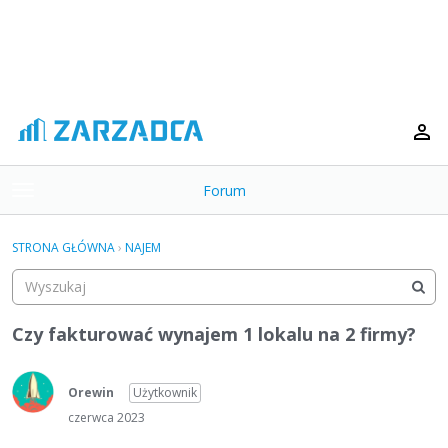
Forum
t
o
×
g
STRONA GŁÓWNA
›
NAJEM
g
Kategorie
l
e
Dyskusje
m
Czy fakturować wynajem 1 lokalu na 2 firmy?
e
Aktywność
n
u
Orewin
Użytkownik
czerwca 2023