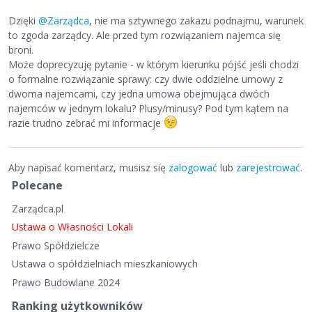
Dzięki
@Zarządca
, nie ma sztywnego zakazu podnajmu, warunek
to zgoda zarządcy. Ale przed tym rozwiązaniem najemca się
broni.
Może doprecyzuję pytanie - w którym kierunku pójść jeśli chodzi
o formalne rozwiązanie sprawy: czy dwie oddzielne umowy z
dwoma najemcami, czy jedna umowa obejmująca dwóch
najemców w jednym lokalu? Plusy/minusy? Pod tym kątem na
razie trudno zebrać mi informacje
Aby napisać komentarz, musisz się
zalogować
lub
zarejestrować
.
S
Polecane
z
Zarządca.pl
y
b
Ustawa o Własności Lokali
k
Prawo Spółdzielcze
i
Ustawa o spółdzielniach mieszkaniowych
e
Prawo Budowlane 2024
l
i
Ranking użytkowników