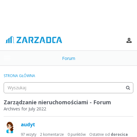
Forum
t
o
×
g
STRONA GŁÓWNA
g
Kategorie
l
e
Dyskusje
m
Zarządzanie nieruchomościami - Forum
e
Archives for July 2022
Aktywność
n
L
u
audyt
i
s
97
wizyty
2
komentarze
0
punktów
Ostatnie od
dorocica