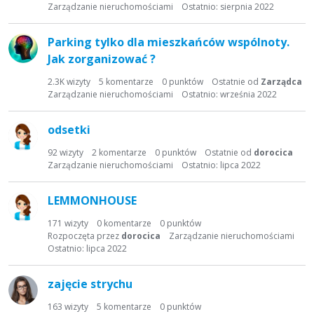
t
Zarządzanie nieruchomościami
Ostatnio:
sierpnia 2022
a
d
Parking tylko dla mieszkańców wspólnoty.
y
Jak zorganizować ?
s
k
2.3K
wizyty
5
komentarze
0
punktów
Ostatnie od
Zarządca
Zarządzanie nieruchomościami
Ostatnio:
września 2022
u
s
y
odsetki
j
92
wizyty
2
komentarze
0
punktów
Ostatnie od
dorocica
n
Zarządzanie nieruchomościami
Ostatnio:
lipca 2022
a
LEMMONHOUSE
171
wizyty
0
komentarze
0
punktów
Rozpoczęta przez
dorocica
Zarządzanie nieruchomościami
Ostatnio:
lipca 2022
zajęcie strychu
163
wizyty
5
komentarze
0
punktów