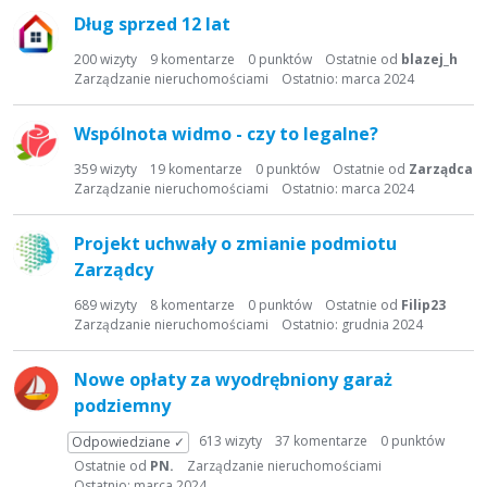
Dług sprzed 12 lat
200
wizyty
9
komentarze
0
punktów
Ostatnie od
blazej_h
Zarządzanie nieruchomościami
Ostatnio:
marca 2024
Wspólnota widmo - czy to legalne?
359
wizyty
19
komentarze
0
punktów
Ostatnie od
Zarządca
Zarządzanie nieruchomościami
Ostatnio:
marca 2024
Projekt uchwały o zmianie podmiotu
Zarządcy
689
wizyty
8
komentarze
0
punktów
Ostatnie od
Filip23
Zarządzanie nieruchomościami
Ostatnio:
grudnia 2024
Nowe opłaty za wyodrębniony garaż
podziemny
613
wizyty
37
komentarze
0
punktów
Odpowiedziane ✓
Ostatnie od
PN.
Zarządzanie nieruchomościami
Ostatnio:
marca 2024