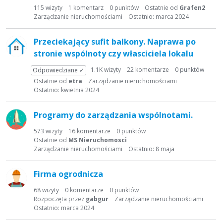
t
115
wizyty
1
komentarz
0
punktów
Ostatnie od
Grafen2
a
Zarządzanie nieruchomościami
Ostatnio:
marca 2024
d
y
Przeciekający sufit balkony. Naprawa po
s
stronie wspólnoty czy własciciela lokalu
k
u
1.1K
wizyty
22
komentarze
0
punktów
Odpowiedziane ✓
s
Ostatnie od
etra
Zarządzanie nieruchomościami
y
Ostatnio:
kwietnia 2024
j
n
Programy do zarządzania wspólnotami.
a
573
wizyty
16
komentarze
0
punktów
Ostatnie od
MS Nieruchomosci
Zarządzanie nieruchomościami
Ostatnio:
8 maja
Firma ogrodnicza
68
wizyty
0
komentarze
0
punktów
Rozpoczęta przez
gabgur
Zarządzanie nieruchomościami
Ostatnio:
marca 2024