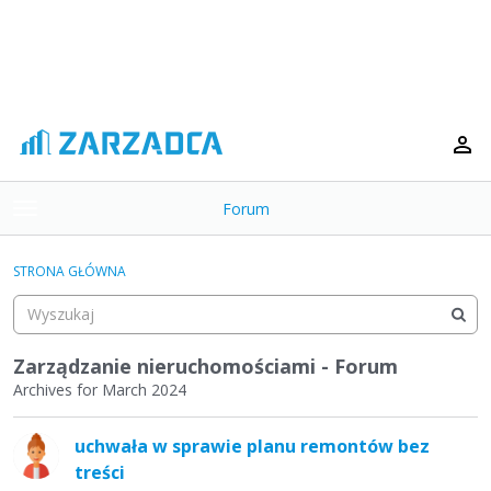
Forum
t
o
×
g
STRONA GŁÓWNA
g
Kategorie
l
e
Dyskusje
m
Zarządzanie nieruchomościami - Forum
e
Archives for March 2024
Aktywność
n
L
u
uchwała w sprawie planu remontów bez
i
treści
s