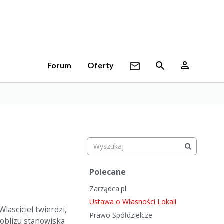
Forum
Oferty
S
Polecane
z
Zarządca.pl
y
b
Ustawa o Własności Lokali
lasciciel twierdzi,
k
Prawo Spółdzielcze
poblizu stanowiska