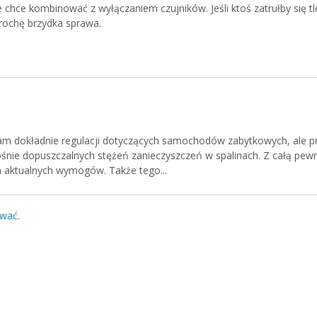
 chce kombinować z wyłączaniem czujników. Jeśli ktoś zatrułby się t
trochę brzydka sprawa.
znam dokładnie regulacji dotyczących samochodów zabytkowych, ale 
nośnie dopuszczalnych stężeń zanieczyszczeń w spalinach. Z całą pe
a aktualnych wymogów. Także tego...
ować
.