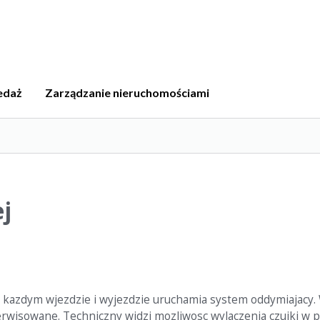
edaż
Zarządzanie nieruchomościami
j
y kazdym wjezdzie i wyjezdzie uruchamia system oddymiajacy. W
erwisowane. Techniczny widzi mozliwosc wylaczenia czujki w 