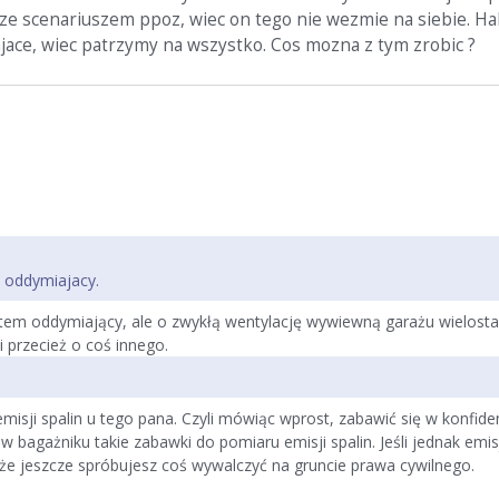
ze scenariuszem ppoz, wiec on tego nie wezmie na siebie. Ha
jace, wiec patrzymy na wszystko. Cos mozna z tym zrobic ?
 oddymiajacy.
 system oddymiający, ale o zwykłą wentylację wywiewną garażu wielos
 przecież o coś innego.
sji spalin u tego pana. Czyli mówiąc wprost, zabawić się w konfide
 bagażniku takie zabawki do pomiaru emisji spalin. Jeśli jednak emis
 że jeszcze spróbujesz coś wywalczyć na gruncie prawa cywilnego.