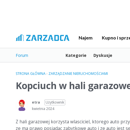
Najem
Kupno i sprz
Forum
Kategorie
Dyskusje
STRONA GŁÓWNA
›
ZARZĄDZANIE NIERUCHOMOŚCIAMI
Kopciuch w hali garazowe
etra
Użytkownik
kwietnia 2024
Z hali garazowej korzysta wlasciciel, ktorego auto prz
ze ma prawo posiadac zabytkowe auto i ze auto jest s