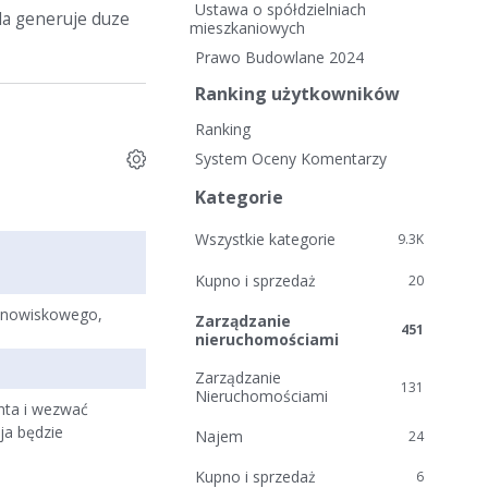
i
Ustawa o spółdzielniach
la generuje duze
e
mieszkaniowych
l
Prawo Budowlane 2024
i
Ranking użytkowników
n
k
Ranking
i
System Oceny Komentarzy
Kategorie
Wszystkie kategorie
9.3K
Kupno i sprzedaż
20
tanowiskowego,
Zarządzanie
451
nieruchomościami
Zarządzanie
131
Nieruchomościami
nta i wezwać
ja będzie
Najem
24
Kupno i sprzedaż
6