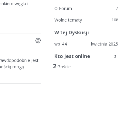
lenkiem węgla i
O Forum
7
Wolne tematy
108
W tej Dyskusji
wp_44
kwietnia 2025
Kto jest online
2
prawdopodobnie jest
2
wnością mogą
Goście