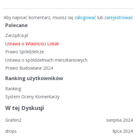
Aby napisać komentarz, musisz się
zalogować
lub
zarejestrować
.
S
Polecane
z
Zarządca.pl
y
b
Ustawa o Własności Lokali
k
Prawo Spółdzielcze
i
Ustawa o spółdzielniach mieszkaniowych
e
Prawo Budowlane 2024
l
i
Ranking użytkowników
n
Ranking
k
System Oceny Komentarzy
i
W tej Dyskusji
Grafen2
sierpnia 2024
drops
lipca 2024