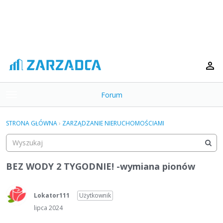
Forum
t
o
×
g
STRONA GŁÓWNA
›
ZARZĄDZANIE NIERUCHOMOŚCIAMI
g
Kategorie
l
e
Dyskusje
m
BEZ WODY 2 TYGODNIE! -wymiana pionów
e
Aktywność
n
u
Lokator111
Użytkownik
lipca 2024