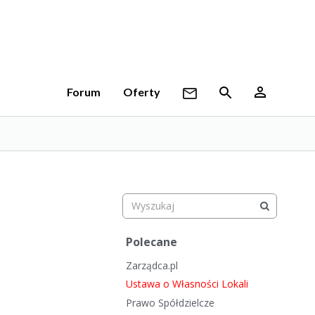
Forum
Oferty
S
Polecane
z
Zarządca.pl
y
b
Ustawa o Własności Lokali
k
Prawo Spółdzielcze