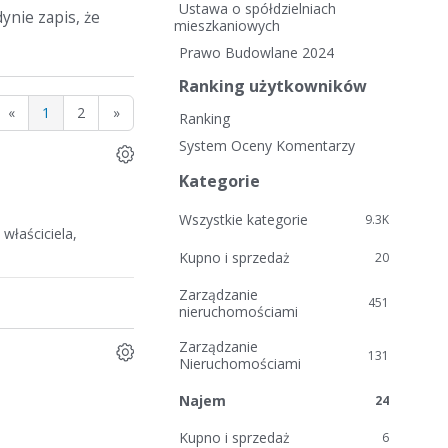
i
Ustawa o spółdzielniach
ynie zapis, że
e
mieszkaniowych
l
Prawo Budowlane 2024
i
Ranking użytkowników
n
k
«
1
2
»
Ranking
i
System Oceny Komentarzy
Kategorie
Wszystkie kategorie
9.3K
właściciela,
Kupno i sprzedaż
20
Zarządzanie
451
nieruchomościami
Zarządzanie
131
Nieruchomościami
Najem
24
Kupno i sprzedaż
6