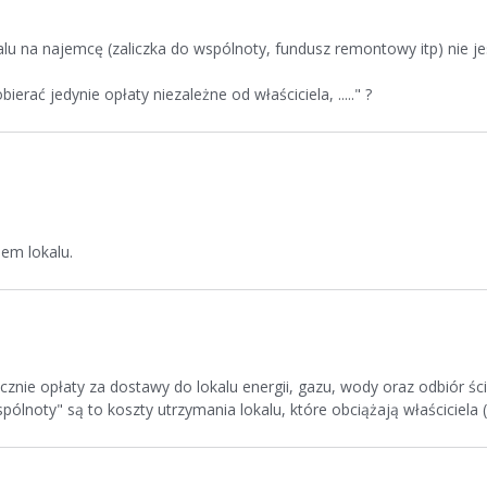
lu na najemcę (zaliczka do wspólnoty, fundusz remontowy itp) nie j
ć jedynie opłaty niezależne od właściciela, ....." ?
lem lokalu.
ącznie opłaty za dostawy do lokalu energii, gazu, wody oraz odbiór ś
spólnoty" są to koszty utrzymania lokalu, które obciążają właściciela (a