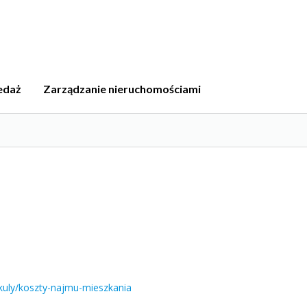
edaż
Zarządzanie nieruchomościami
a
tykuly/koszty-najmu-mieszkania