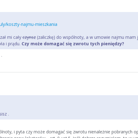
ykuly/koszty-najmu-mieszkania
zał mi cały
czynsz
(zaliczkę) do wspólnoty, a w umowie najmu mam je
ła i prądu.
Czy może domagać się zwrotu tych pieniędzy?
 .
isz .
ólnoty, i pyta czy może domagać się zwrotu nienależnie pobranych o