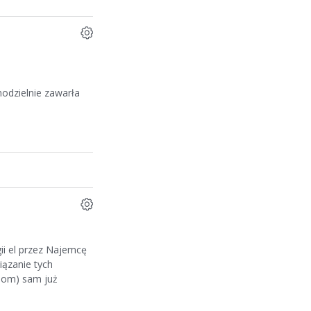
modzielnie zawarła
ii el przez Najemcę
iązanie tych
dom) sam już