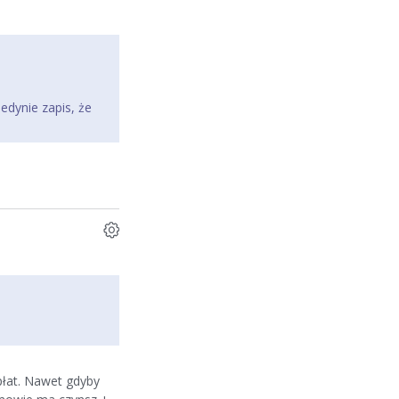
dynie zapis, że
płat. Nawet gdyby