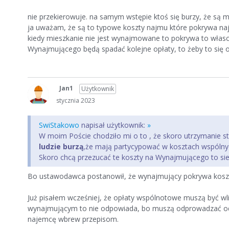
nie przekierowuje. na samym wstępie ktoś się burzy, że są m
ja uważam, że są to typowe koszty najmu które pokrywa na
kiedy mieszkanie nie jest wynajmowane to pokrywa to własc
Wynajmującego będą spadać kolejne opłaty, to żeby to się 
Jan1
Użytkownik
stycznia 2023
SwiStakowo
napisał użytkownik:
»
W moim Poście chodziło mi o to , że skoro utrzymanie st
ludzie burzą
,że mają partycypować w kosztach wspólnych 
Skoro chcą przezucać te koszty na Wynajmującego to sie 
Bo ustawodawca postanowił, że wynajmujący pokrywa koszty
Już pisałem wcześniej, że opłaty wspólnotowe muszą być wlic
wynajmującym to nie odpowiada, bo muszą odprowadzać od 
najemcę wbrew przepisom.