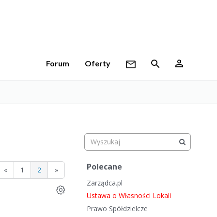
Forum
Oferty
S
Polecane
«
1
2
»
z
Zarządca.pl
y
b
Ustawa o Własności Lokali
k
Prawo Spółdzielcze