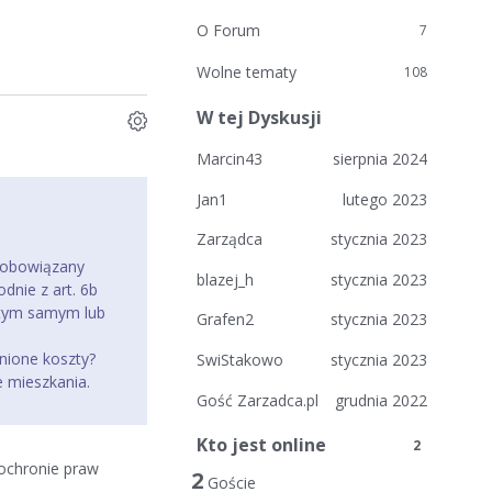
O Forum
7
Wolne tematy
108
W tej Dyskusji
Marcin43
sierpnia 2024
Jan1
lutego 2023
Zarządca
stycznia 2023
t obowiązany
blazej_h
stycznia 2023
dnie z art. 6b
w tym samym lub
Grafen2
stycznia 2023
enione koszty?
SwiStakowo
stycznia 2023
e mieszkania.
Gość Zarzadca.pl
grudnia 2022
Kto jest online
2
 ochronie praw
2
Goście