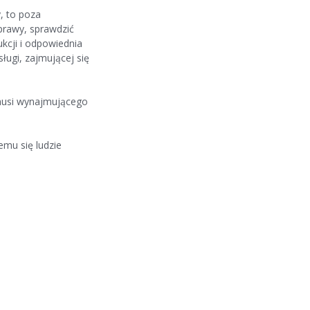
, to poza
prawy, sprawdzić
kcji i odpowiednia
ługi, zajmującej się
zmusi wynajmującego
emu się ludzie