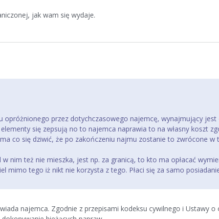
iczonej, jak wam się wydaje.
kalu opróżnionego przez dotychczasowego najemcę, wynajmujący jes
 elementy się zepsują no to najemca naprawia to na własny koszt zgo
ie ma co się dziwić, że po zakończeniu najmu zostanie to zwrócone 
ciel w nim też nie mieszka, jest np. za granicą, to kto ma opłacać wymi
el mimo tego iż nikt nie korzysta z tego. Płaci się za samo posiadani
wiada najemca. Zgodnie z przepisami kodeksu cywilnego i Ustawy o
i dokonywanie bieżących napraw