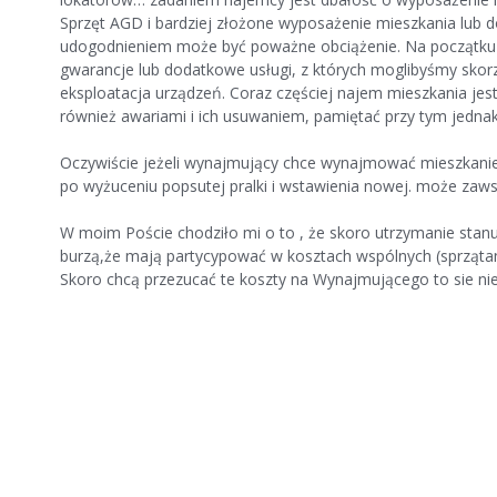
Sprzęt AGD i bardziej złożone wyposażenie mieszkania lub
udogodnieniem może być poważne obciążenie. Na początku n
gwarancje lub dodatkowe usługi, z których moglibyśmy skorzy
eksploatacja urządzeń. Coraz częściej najem mieszkania jes
również awariami i ich usuwaniem, pamiętać przy tym jedna
Oczywiście jeżeli wynajmujący chce wynajmować mieszkanie
po wyżuceniu popsutej pralki i wstawienia nowej. może zaw
W moim Poście chodziło mi o to , że skoro utrzymanie stanu 
burzą,że mają partycypować w kosztach wspólnych (sprzątanie 
Skoro chcą przezucać te koszty na Wynajmującego to sie nie