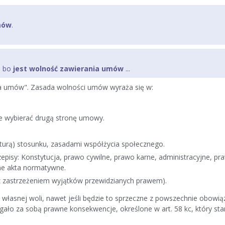
mów
.
), bo
jest wolność zawierania umów
...
ia umów". Zasada wolności umów wyraża się w:
e wybierać drugą stronę umowy.
aturą) stosunku, zasadami współżycia społecznego.
sy: Konstytucja, prawo cywilne, prawo karne, administracyjne, prawo
ne akta normatywne.
 zastrzeżeniem wyjątków przewidzianych prawem).
łasnej woli, nawet jeśli będzie to sprzeczne z powszechnie obowią
ągało za sobą prawne konsekwencje, określone w art. 58 kc, który st