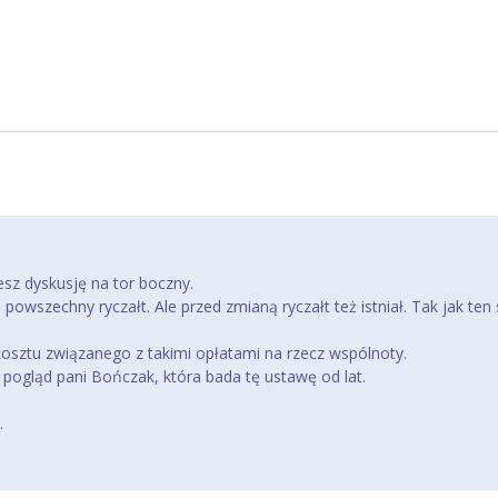
sz dyskusję na tor boczny.
szechny ryczałt. Ale przed zmianą ryczałt też istniał. Tak jak ten 
 kosztu związanego z takimi opłatami na rzecz wspólnoty.
i pogląd pani Bończak, która bada tę ustawę od lat.
.