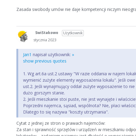
Zasada swobody umów nie daje kompetencji niczym nieogran
SwiStakowo
Użytkownik
stycznia 2023
Jan1
napisał użytkownik:
»
show previous quotes
1. Wg art.6a ust.2 ustawy "W razie oddania w najem lo
wymienić zużyte elementy wyposażenia lokalu". Jeśli owe
ust.2. Jeśli wynajmujący oddał zużyte wyposażenie to n
dużo gorszym stanie.
2. Jeśli mieszkanie stoi puste, nie jest wynajęte i właści
Poprzedni najemca, sąsiad, wspólnota? Nie, płaci właścici
Dlatego to się nazywa "koszty utrzymania".
Cytat z jednej ze stron o prawach najemców:
Za stan i sprawność sprzętów i urządzeń w mieszkaniu odpo
lokatorów… zadaniem najemcy jest dbałość o wyposażenie 