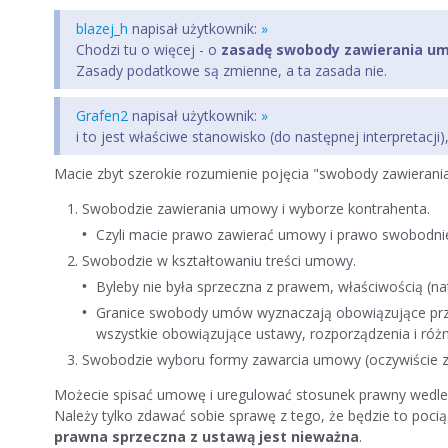
blazej_h
napisał użytkownik:
»
Chodzi tu o więcej - o
zasadę swobody zawierania u
Zasady podatkowe są zmienne, a ta zasada nie.
Grafen2
napisał użytkownik:
»
i to jest właściwe stanowisko (do następnej interpretacji
Macie zbyt szerokie rozumienie pojęcia "swobody zawieran
Swobodzie zawierania umowy i wyborze kontrahenta.
Czyli macie prawo zawierać umowy i prawo swobodni
Swobodzie w kształtowaniu treści umowy.
Byleby nie była sprzeczna z prawem, właściwością (n
Granice swobody umów wyznaczają obowiązujące przepi
wszystkie obowiązujące ustawy, rozporządzenia i róż
Swobodzie wyboru formy zawarcia umowy (oczywiście z
Możecie spisać umowę i uregulować stosunek prawny wedle w
Należy tylko zdawać sobie sprawę z tego, że będzie to poci
prawna sprzeczna z ustawą jest nieważna
.