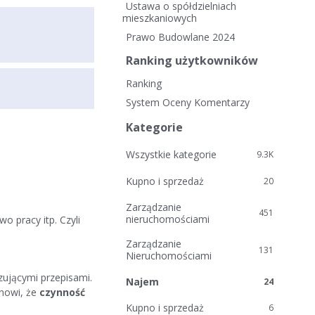
i
Ustawa o spółdzielniach
e
mieszkaniowych
l
Prawo Budowlane 2024
i
Ranking użytkowników
n
k
Ranking
i
System Oceny Komentarzy
Kategorie
Wszystkie kategorie
9.3K
Kupno i sprzedaż
20
Zarządzanie
451
nieruchomościami
 pracy itp. Czyli
Zarządzanie
131
Nieruchomościami
zującymi przepisami.
Najem
24
anowi, że
czynność
Kupno i sprzedaż
6