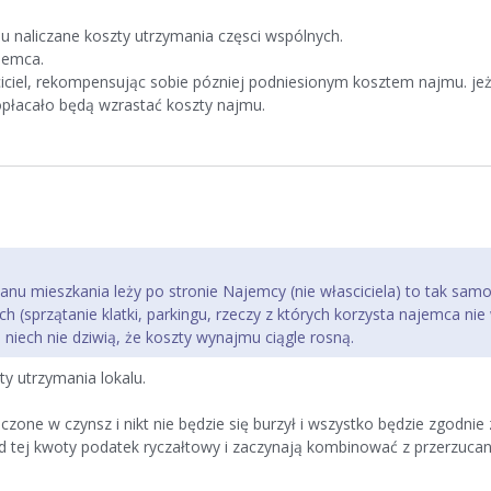
u naliczane koszty utrzymania częsci wspólnych.
jemca.
iciel, rekompensując sobie pózniej podniesionym kosztem najmu. jeż
opłacało będą wzrastać koszty najmu.
anu mieszkania leży po stronie Najemcy (nie własciciela) to tak sam
(sprzątanie klatki, parkingu, rzeczy z których korzysta najemca nie w
niech nie dziwią, że koszty wynajmu ciągle rosną.
 utrzymania lokalu.
zone w czynsz i nikt nie będzie się burzył i wszystko będzie zgodnie
tej kwoty podatek ryczałtowy i zaczynają kombinować z przerzuca