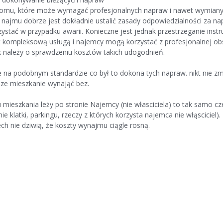
 domu, które może wymagać profesjonalnych napraw i nawet wymiany
ajmu dobrze jest dokładnie ustalić zasady odpowiedzialności za na
stać w przypadku awarii. Konieczne jest jednak przestrzeganie instru
t kompleksową usługą i najemcy mogą korzystać z profesjonalnej obs
k należy o sprawdzeniu kosztów takich udogodnień.
 na podobnym standardzie co był to dokona tych napraw. nikt nie 
sze mieszkanie wynająć bez.
mieszkania leży po stronie Najemcy (nie własciciela) to tak samo cz
klatki, parkingu, rzeczy z których korzysta najemca nie włąsciciel).
ch nie dziwią, że koszty wynajmu ciągle rosną.