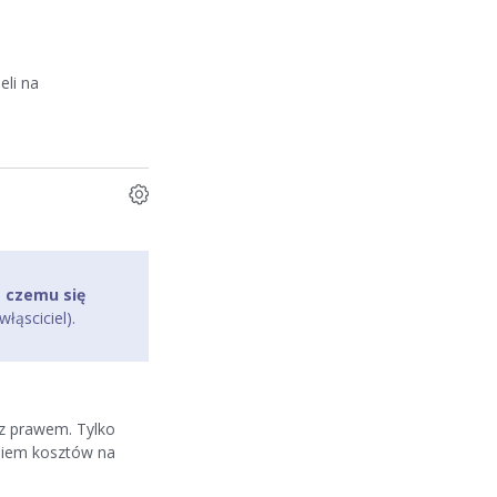
eli na
o
czemu się
łąsciciel).
 z prawem. Tylko
niem kosztów na