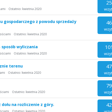
25
wizy
iami
Ostatnio:
kwietnia 2020
nu gospodarczego z powodu sprzedaży
46
wizy
ościami
Ostatnio:
kwietnia 2020
10
- sposób wyliczania
wizy
ościami
Ostatnio:
kwietnia 2020
47
znie terenu
wizy
iami
Ostatnio:
kwietnia 2020
79
wizy
ściami
Ostatnio:
kwietnia 2020
42
 dołu na rozliczenie z góry.
wizy
ściami
Ostatnio:
kwietnia 2020