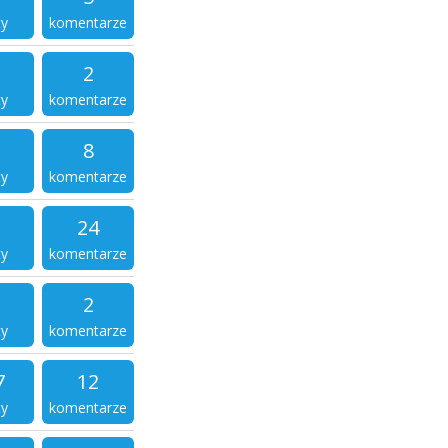
ty
komentarze
2
ty
komentarze
8
ty
komentarze
24
ty
komentarze
2
ty
komentarze
7
12
ty
komentarze