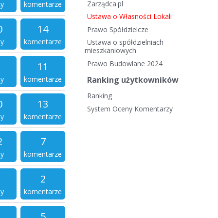
Zarządca.pl
ty
komentarze
Ustawa o Własności Lokali
0
14
Prawo Spółdzielcze
ty
komentarze
Ustawa o spółdzielniach
mieszkaniowych
Prawo Budowlane 2024
11
ty
komentarze
Ranking użytkowników
Ranking
0
13
System Oceny Komentarzy
ty
komentarze
2
7
ty
komentarze
2
ty
komentarze
5