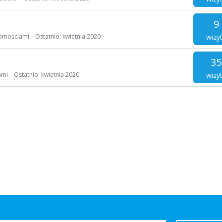
9
wizy
homościami
Ostatnio:
kwietnia 2020
35
wizy
ami
Ostatnio:
kwietnia 2020