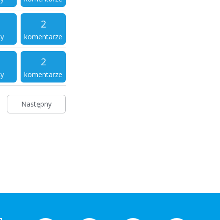
2
ty
komentarze
2
ty
komentarze
Następny