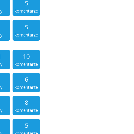
5
ty
komentarze
5
ty
komentarze
1
10
ty
komentarze
6
ty
komentarze
8
ty
komentarze
5
ty
komentarze