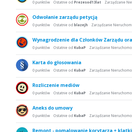
s
0
punktów
Ostatnie od
Prezesod13lat
Zarządzanie Ni
t
a
Odwołanie zarządu petycją
d
0
punktów
Ostatnie od
blazejh
Zarządzanie Nieruchom
y
s
Wynagrodzenie dla Członków Zarządu or
k
u
0
punktów
Ostatnie od
KubaP
Zarządzanie Nieruchomo
s
y
Karta do głosowania
j
0
punktów
Ostatnie od
KubaP
Zarządzanie Nieruchomo
n
a
Rozliczenie mediów
0
punktów
Ostatnie od
KubaP
Zarządzanie Nieruchomo
Aneks do umowy
0
punktów
Ostatnie od
KubaP
Zarządzanie Nieruchomo
Remont - pomalowanie korytarza + klatki