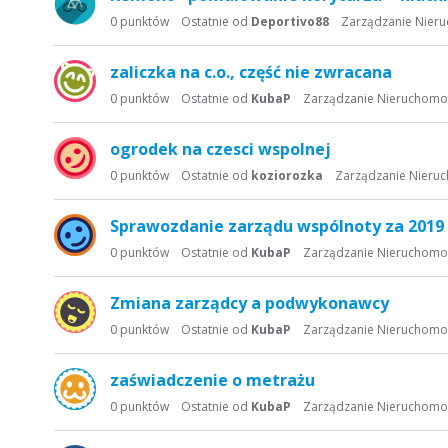
0
punktów
Ostatnie od
Deportivo88
Zarządzanie Nier
zaliczka na c.o., część nie zwracana
0
punktów
Ostatnie od
KubaP
Zarządzanie Nieruchomo
ogrodek na czesci wspolnej
0
punktów
Ostatnie od
koziorozka
Zarządzanie Nieru
Sprawozdanie zarządu wspólnoty za 2019 
0
punktów
Ostatnie od
KubaP
Zarządzanie Nieruchomo
Zmiana zarządcy a podwykonawcy
0
punktów
Ostatnie od
KubaP
Zarządzanie Nieruchomo
zaświadczenie o metrażu
0
punktów
Ostatnie od
KubaP
Zarządzanie Nieruchomo