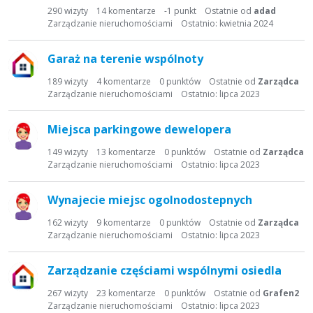
t
290
wizyty
14
komentarze
-1
punkt
Ostatnie od
adad
a
Zarządzanie nieruchomościami
Ostatnio:
kwietnia 2024
d
y
Garaż na terenie wspólnoty
s
k
189
wizyty
4
komentarze
0
punktów
Ostatnie od
Zarządca
Zarządzanie nieruchomościami
Ostatnio:
lipca 2023
u
s
y
Miejsca parkingowe dewelopera
j
149
wizyty
13
komentarze
0
punktów
Ostatnie od
Zarządca
n
Zarządzanie nieruchomościami
Ostatnio:
lipca 2023
a
Wynajecie miejsc ogolnodostepnych
162
wizyty
9
komentarze
0
punktów
Ostatnie od
Zarządca
Zarządzanie nieruchomościami
Ostatnio:
lipca 2023
Zarządzanie częściami wspólnymi osiedla
267
wizyty
23
komentarze
0
punktów
Ostatnie od
Grafen2
Zarządzanie nieruchomościami
Ostatnio:
lipca 2023