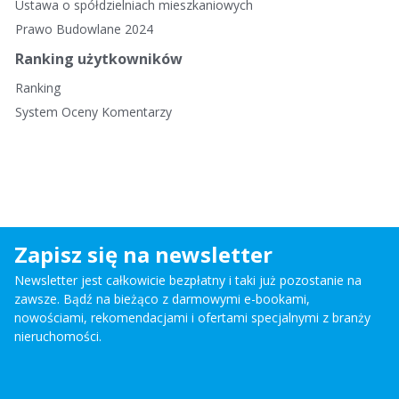
Ustawa o spółdzielniach mieszkaniowych
Prawo Budowlane 2024
Ranking użytkowników
Ranking
System Oceny Komentarzy
Zapisz się na newsletter
Newsletter jest całkowicie bezpłatny i taki już pozostanie na
zawsze. Bądź na bieżąco z darmowymi e-bookami,
nowościami, rekomendacjami i ofertami specjalnymi z branży
nieruchomości.