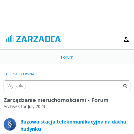
Forum
t
o
×
g
STRONA GŁÓWNA
g
Kategorie
l
e
Dyskusje
m
Zarządzanie nieruchomościami - Forum
e
Archives for July 2023
Aktywność
n
L
u
Bazowa stacja telekomunikacyjna na dachu
i
budynku
s