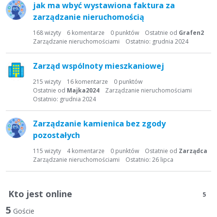
jak ma wbyć wystawiona faktura za
zarządzanie nieruchomością
168
wizyty
6
komentarze
0
punktów
Ostatnie od
Grafen2
Zarządzanie nieruchomościami
Ostatnio:
grudnia 2024
Zarząd wspólnoty mieszkaniowej
215
wizyty
16
komentarze
0
punktów
Ostatnie od
Majka2024
Zarządzanie nieruchomościami
Ostatnio:
grudnia 2024
Zarządzanie kamienica bez zgody
pozostałych
115
wizyty
4
komentarze
0
punktów
Ostatnie od
Zarządca
Zarządzanie nieruchomościami
Ostatnio:
26 lipca
Kto jest online
5
5
Goście