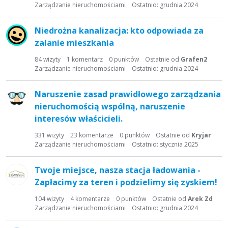
t
Zarządzanie nieruchomościami
Ostatnio:
grudnia 2024
a
d
Niedrożna kanalizacja: kto odpowiada za
y
zalanie mieszkania
s
k
84
wizyty
1
komentarz
0
punktów
Ostatnie od
Grafen2
Zarządzanie nieruchomościami
Ostatnio:
grudnia 2024
u
s
y
Naruszenie zasad prawidłowego zarządzania
j
nieruchomością wspólną, naruszenie
n
interesów właścicieli.
a
331
wizyty
23
komentarze
0
punktów
Ostatnie od
Kryjar
Zarządzanie nieruchomościami
Ostatnio:
stycznia 2025
Twoje miejsce, nasza stacja ładowania -
Zapłacimy za teren i podzielimy się zyskiem!
104
wizyty
4
komentarze
0
punktów
Ostatnie od
Arek Zd
Zarządzanie nieruchomościami
Ostatnio:
grudnia 2024