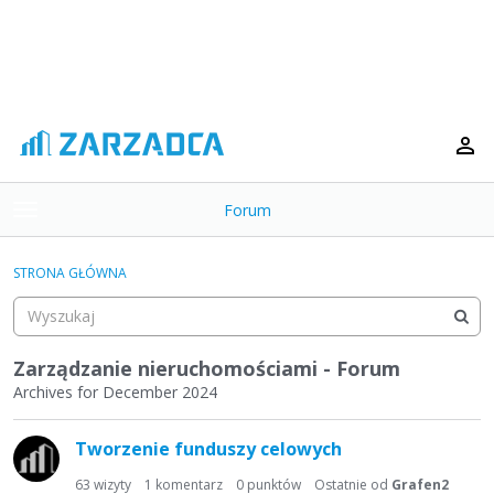
Forum
t
o
×
g
STRONA GŁÓWNA
g
Kategorie
l
e
Dyskusje
m
Zarządzanie nieruchomościami - Forum
e
Archives for December 2024
Aktywność
n
L
u
Tworzenie funduszy celowych
i
s
63
wizyty
1
komentarz
0
punktów
Ostatnie od
Grafen2