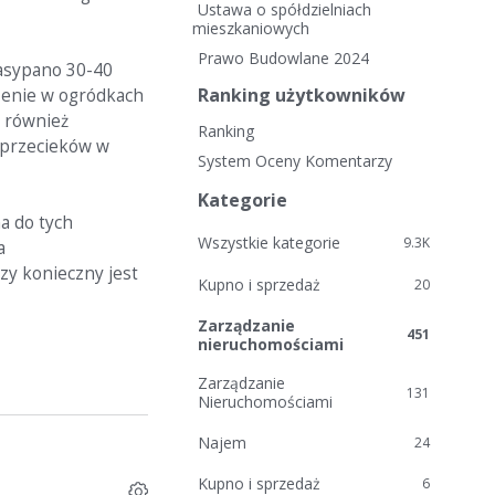
i
Ustawa o spółdzielniach
e
mieszkaniowych
l
Prawo Budowlane 2024
zasypano 30-40
i
Ranking użytkowników
zenie w ogródkach
n
o również
k
Ranking
i
i przecieków w
System Oceny Komentarzy
Kategorie
a do tych
Wszystkie kategorie
9.3K
a
zy konieczny jest
Kupno i sprzedaż
20
Zarządzanie
451
nieruchomościami
Zarządzanie
131
Nieruchomościami
Najem
24
Kupno i sprzedaż
6