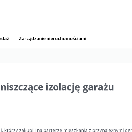
edaż
Zarządzanie nieruchomościami
iszczące izolację garażu
którzy zakupili na parterze mieszkania z przynależnymi og