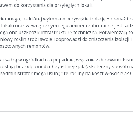
wem do korzystania dla przyległych lokali.
ziemnego, na której wykonano oczywiście izolację + drenaż i 
ia lokalu oraz wewnętrznym regulaminem zabronione jest sad
gą one uszkodzić infrastrukturę techniczną. Potwierdzają t
iowy roślin zrobi swoje i doprowadzi do zniszczenia izolacji 
 kosztownych remontów.
w i sadzą w ogródkach co popadnie, włącznie z drzewami. Pism
stają bez odpowiedzi. Czy istnieje jakiś skuteczny sposób n
/Administrator mogą usunąć te rośliny na koszt właściciela? C