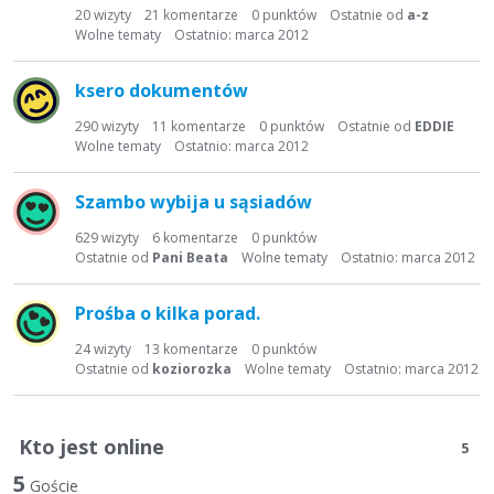
20
wizyty
21
komentarze
0
punktów
Ostatnie od
a-z
Wolne tematy
Ostatnio:
marca 2012
ksero dokumentów
290
wizyty
11
komentarze
0
punktów
Ostatnie od
EDDIE
Wolne tematy
Ostatnio:
marca 2012
Szambo wybija u sąsiadów
629
wizyty
6
komentarze
0
punktów
Ostatnie od
Pani Beata
Wolne tematy
Ostatnio:
marca 2012
Prośba o kilka porad.
24
wizyty
13
komentarze
0
punktów
Ostatnie od
koziorozka
Wolne tematy
Ostatnio:
marca 2012
Kto jest online
5
5
Goście