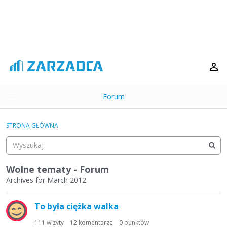
Forum
t
o
×
g
STRONA GŁÓWNA
g
Kategorie
l
e
Dyskusje
m
Wolne tematy - Forum
e
Archives for March 2012
Aktywność
n
L
u
To była ciężka walka
i
s
111
wizyty
12
komentarze
0
punktów