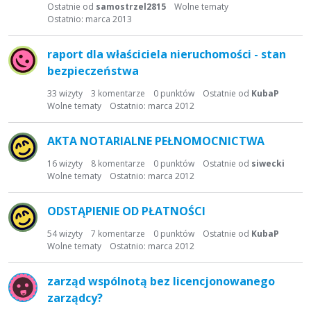
t
Ostatnie od
samostrzel2815
Wolne tematy
a
Ostatnio:
marca 2013
d
y
raport dla właściciela nieruchomości - stan
s
bezpieczeństwa
k
33
wizyty
3
komentarze
0
punktów
Ostatnie od
KubaP
u
Wolne tematy
Ostatnio:
marca 2012
s
y
AKTA NOTARIALNE PEŁNOMOCNICTWA
j
n
16
wizyty
8
komentarze
0
punktów
Ostatnie od
siwecki
a
Wolne tematy
Ostatnio:
marca 2012
ODSTĄPIENIE OD PŁATNOŚCI
54
wizyty
7
komentarze
0
punktów
Ostatnie od
KubaP
Wolne tematy
Ostatnio:
marca 2012
zarząd wspólnotą bez licencjonowanego
zarządcy?