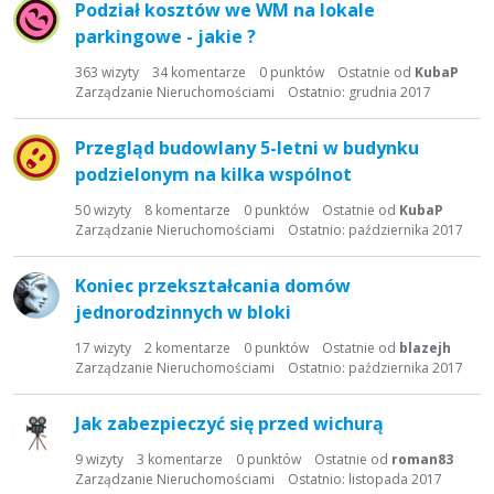
Podział kosztów we WM na lokale
i
parkingowe - jakie ?
s
t
363
wizyty
34
komentarze
0
punktów
Ostatnie od
KubaP
a
Zarządzanie Nieruchomościami
Ostatnio:
grudnia 2017
d
y
Przegląd budowlany 5-letni w budynku
s
podzielonym na kilka wspólnot
k
u
50
wizyty
8
komentarze
0
punktów
Ostatnie od
KubaP
s
Zarządzanie Nieruchomościami
Ostatnio:
października 2017
y
j
Koniec przekształcania domów
n
jednorodzinnych w bloki
a
17
wizyty
2
komentarze
0
punktów
Ostatnie od
blazejh
Zarządzanie Nieruchomościami
Ostatnio:
października 2017
Jak zabezpieczyć się przed wichurą
9
wizyty
3
komentarze
0
punktów
Ostatnie od
roman83
Zarządzanie Nieruchomościami
Ostatnio:
listopada 2017