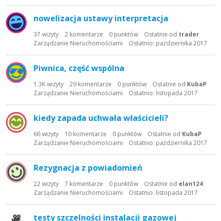
nowelizacja ustawy interpretacja
37
wizyty
2
komentarze
0
punktów
Ostatnie od
trader
Zarządzanie Nieruchomościami
Ostatnio:
października 2017
Piwnica, część wspólna
1.3K
wizyty
29
komentarze
0
punktów
Ostatnie od
KubaP
Zarządzanie Nieruchomościami
Ostatnio:
listopada 2017
kiedy zapada uchwała właścicieli?
66
wizyty
10
komentarze
0
punktów
Ostatnie od
KubaP
Zarządzanie Nieruchomościami
Ostatnio:
października 2017
Rezygnacja z powiadomień
22
wizyty
7
komentarze
0
punktów
Ostatnie od
elan124
Zarządzanie Nieruchomościami
Ostatnio:
listopada 2017
testy szczelności instalacji gazowej