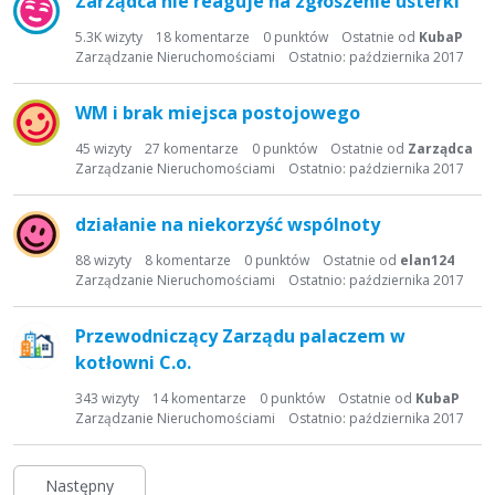
Zarządca nie reaguje na zgłoszenie usterki
5.3K
wizyty
18
komentarze
0
punktów
Ostatnie od
KubaP
Zarządzanie Nieruchomościami
Ostatnio:
października 2017
WM i brak miejsca postojowego
45
wizyty
27
komentarze
0
punktów
Ostatnie od
Zarządca
Zarządzanie Nieruchomościami
Ostatnio:
października 2017
działanie na niekorzyść wspólnoty
88
wizyty
8
komentarze
0
punktów
Ostatnie od
elan124
Zarządzanie Nieruchomościami
Ostatnio:
października 2017
Przewodniczący Zarządu palaczem w
kotłowni C.o.
343
wizyty
14
komentarze
0
punktów
Ostatnie od
KubaP
Zarządzanie Nieruchomościami
Ostatnio:
października 2017
Następny