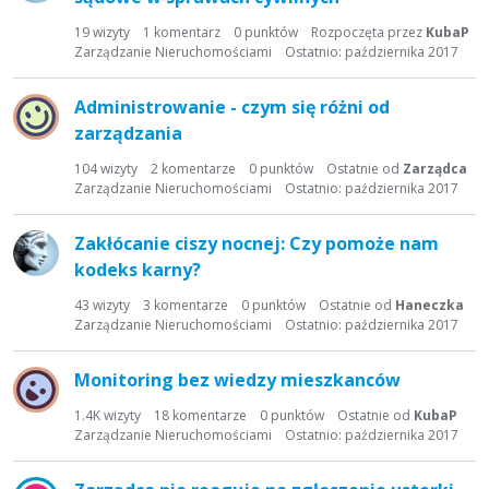
19
wizyty
1
komentarz
0
punktów
Rozpoczęta przez
KubaP
Zarządzanie Nieruchomościami
Ostatnio:
października 2017
Administrowanie - czym się różni od
zarządzania
104
wizyty
2
komentarze
0
punktów
Ostatnie od
Zarządca
Zarządzanie Nieruchomościami
Ostatnio:
października 2017
Zakłócanie ciszy nocnej: Czy pomoże nam
kodeks karny?
43
wizyty
3
komentarze
0
punktów
Ostatnie od
Haneczka
Zarządzanie Nieruchomościami
Ostatnio:
października 2017
Monitoring bez wiedzy mieszkanców
1.4K
wizyty
18
komentarze
0
punktów
Ostatnie od
KubaP
Zarządzanie Nieruchomościami
Ostatnio:
października 2017