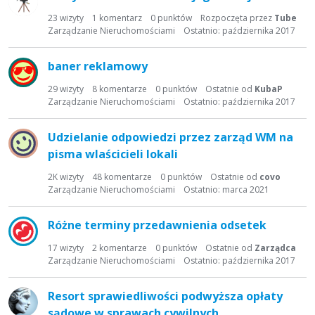
23
wizyty
1
komentarz
0
punktów
Rozpoczęta przez
Tube
Zarządzanie Nieruchomościami
Ostatnio:
października 2017
baner reklamowy
29
wizyty
8
komentarze
0
punktów
Ostatnie od
KubaP
Zarządzanie Nieruchomościami
Ostatnio:
października 2017
Udzielanie odpowiedzi przez zarząd WM na
pisma wlaścicieli lokali
2K
wizyty
48
komentarze
0
punktów
Ostatnie od
covo
Zarządzanie Nieruchomościami
Ostatnio:
marca 2021
Różne terminy przedawnienia odsetek
17
wizyty
2
komentarze
0
punktów
Ostatnie od
Zarządca
Zarządzanie Nieruchomościami
Ostatnio:
października 2017
Resort sprawiedliwości podwyższa opłaty
sądowe w sprawach cywilnych