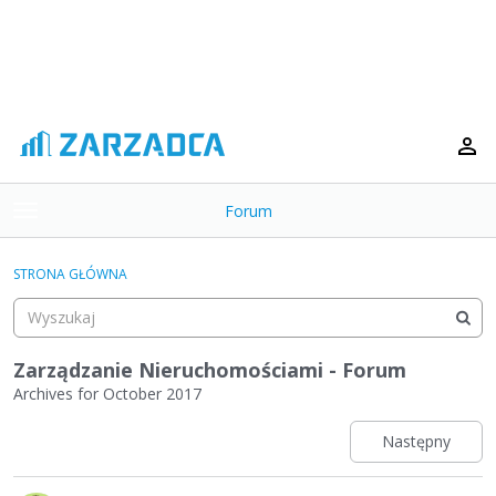
Forum
t
o
×
g
STRONA GŁÓWNA
g
Kategorie
l
e
Dyskusje
m
Zarządzanie Nieruchomościami - Forum
e
Archives for October 2017
Aktywność
n
u
Następny
L