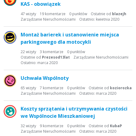
KAS - obowiązek
47
wizyty
19
komentarze
0
punktów
Ostatnie od
blazejh
Zarządzanie Nieruchomościami
Ostatnio:
kwietnia 2020
Montaż barierek i ustanowienie miejsca
parkingowego dla motocykli
22
wizyty
3
komentarze
0
punktów
Ostatnie od
Prezesod13lat
Zarządzanie Nieruchomościami
Ostatnio:
marca 2020
Uchwała Wspólnoty
65
wizyty
7
komentarze
0
punktów
Ostatnie od
koziorozka
Zarządzanie Nieruchomościami
Ostatnio:
marca 2020
Koszty sprzątania i utrzymywania czystości
we Wspólnocie Mieszkaniowej
32
wizyty
9
komentarze
0
punktów
Ostatnie od
KubaP
Zarządzanie Nieruchomościami
Ostatnio:
marca 2020