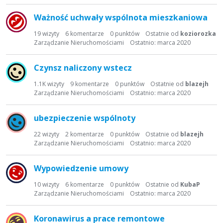
Ważność uchwały wspólnota mieszkaniowa
19
wizyty
6
komentarze
0
punktów
Ostatnie od
koziorozka
Zarządzanie Nieruchomościami
Ostatnio:
marca 2020
Czynsz naliczony wstecz
1.1K
wizyty
9
komentarze
0
punktów
Ostatnie od
blazejh
Zarządzanie Nieruchomościami
Ostatnio:
marca 2020
ubezpieczenie wspólnoty
22
wizyty
2
komentarze
0
punktów
Ostatnie od
blazejh
Zarządzanie Nieruchomościami
Ostatnio:
marca 2020
Wypowiedzenie umowy
10
wizyty
6
komentarze
0
punktów
Ostatnie od
KubaP
Zarządzanie Nieruchomościami
Ostatnio:
marca 2020
Koronawirus a prace remontowe