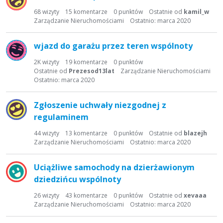
68
wizyty
15
komentarze
0
punktów
Ostatnie od
kamil_w
Zarządzanie Nieruchomościami
Ostatnio:
marca 2020
wjazd do garażu przez teren wspólnoty
2K
wizyty
19
komentarze
0
punktów
Ostatnie od
Prezesod13lat
Zarządzanie Nieruchomościami
Ostatnio:
marca 2020
Zgłoszenie uchwały niezgodnej z
regulaminem
44
wizyty
13
komentarze
0
punktów
Ostatnie od
blazejh
Zarządzanie Nieruchomościami
Ostatnio:
marca 2020
Uciążliwe samochody na dzierżawionym
dziedzińcu wspólnoty
26
wizyty
43
komentarze
0
punktów
Ostatnie od
xevaaa
Zarządzanie Nieruchomościami
Ostatnio:
marca 2020