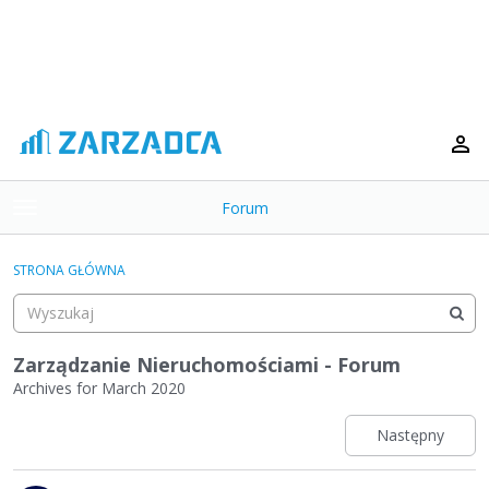
Forum
t
o
×
g
STRONA GŁÓWNA
g
Kategorie
l
e
Dyskusje
m
Zarządzanie Nieruchomościami - Forum
e
Archives for March 2020
Aktywność
n
u
Następny
L