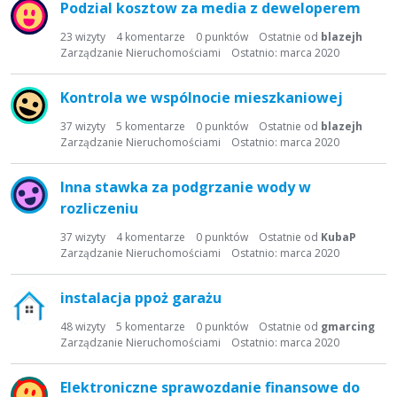
Podzial kosztow za media z deweloperem
i
s
23
wizyty
4
komentarze
0
punktów
Ostatnie od
blazejh
t
Zarządzanie Nieruchomościami
Ostatnio:
marca 2020
a
d
Kontrola we wspólnocie mieszkaniowej
y
s
37
wizyty
5
komentarze
0
punktów
Ostatnie od
blazejh
Zarządzanie Nieruchomościami
Ostatnio:
marca 2020
k
u
s
Inna stawka za podgrzanie wody w
y
rozliczeniu
j
37
wizyty
4
komentarze
0
punktów
Ostatnie od
KubaP
n
Zarządzanie Nieruchomościami
Ostatnio:
marca 2020
a
instalacja ppoż garażu
48
wizyty
5
komentarze
0
punktów
Ostatnie od
gmarcing
Zarządzanie Nieruchomościami
Ostatnio:
marca 2020
Elektroniczne sprawozdanie finansowe do