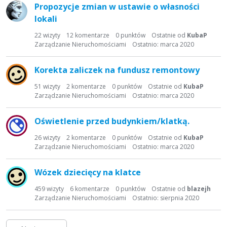
Propozycje zmian w ustawie o własności
lokali
22
wizyty
12
komentarze
0
punktów
Ostatnie od
KubaP
Zarządzanie Nieruchomościami
Ostatnio:
marca 2020
Korekta zaliczek na fundusz remontowy
51
wizyty
2
komentarze
0
punktów
Ostatnie od
KubaP
Zarządzanie Nieruchomościami
Ostatnio:
marca 2020
Oświetlenie przed budynkiem/klatką.
26
wizyty
2
komentarze
0
punktów
Ostatnie od
KubaP
Zarządzanie Nieruchomościami
Ostatnio:
marca 2020
Wózek dziecięcy na klatce
459
wizyty
6
komentarze
0
punktów
Ostatnie od
blazejh
Zarządzanie Nieruchomościami
Ostatnio:
sierpnia 2020