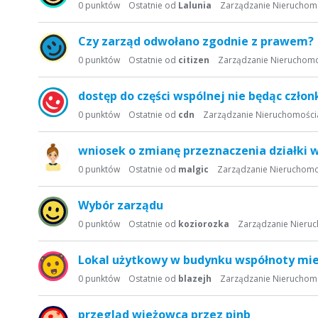
s
0
punktów
Ostatnie od
Lalunia
Zarządzanie Nieruchom
t
a
Czy zarząd odwołano zgodnie z prawem?
d
0
punktów
Ostatnie od
citizen
Zarządzanie Nieruchom
y
s
dostęp do części wspólnej nie będąc czło
k
u
0
punktów
Ostatnie od
cdn
Zarządzanie Nieruchomości
s
y
wniosek o zmianę przeznaczenia działki
j
0
punktów
Ostatnie od
malgic
Zarządzanie Nieruchom
n
a
Wybór zarządu
0
punktów
Ostatnie od
koziorozka
Zarządzanie Nieru
Lokal użytkowy w budynku współnoty mi
0
punktów
Ostatnie od
blazejh
Zarządzanie Nieruchom
przegląd wieżowca przez pinb