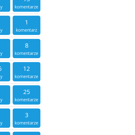
ty
komentarze
1
ty
komentarz
8
ty
komentarze
6
12
ty
komentarze
25
ty
komentarze
3
ty
komentarze