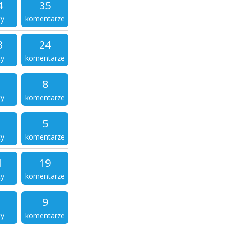
4
35
ty
komentarze
3
24
ty
komentarze
8
ty
komentarze
5
ty
komentarze
1
19
ty
komentarze
9
ty
komentarze