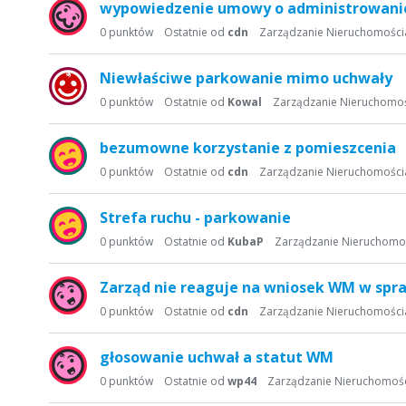
wypowiedzenie umowy o administrowanie
0
punktów
Ostatnie od
cdn
Zarządzanie Nieruchomości
Niewłaściwe parkowanie mimo uchwały
0
punktów
Ostatnie od
Kowal
Zarządzanie Nieruchomo
bezumowne korzystanie z pomieszcenia
0
punktów
Ostatnie od
cdn
Zarządzanie Nieruchomości
Strefa ruchu - parkowanie
0
punktów
Ostatnie od
KubaP
Zarządzanie Nieruchomo
Zarząd nie reaguje na wniosek WM w spra
0
punktów
Ostatnie od
cdn
Zarządzanie Nieruchomości
głosowanie uchwał a statut WM
0
punktów
Ostatnie od
wp44
Zarządzanie Nieruchomoś