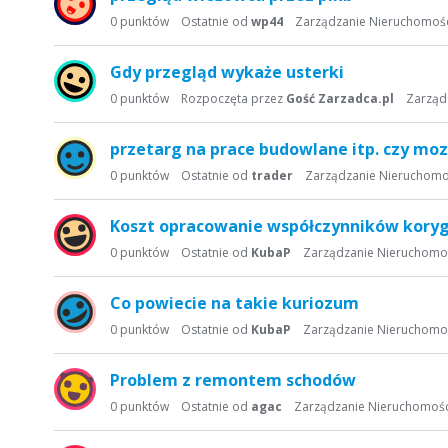
0
punktów
Ostatnie od
wp44
Zarządzanie Nieruchomoś
Gdy przegląd wykaże usterki
0
punktów
Rozpoczęta przez
Gość Zarzadca.pl
Zarząd
przetarg na prace budowlane itp. czy mo
0
punktów
Ostatnie od
trader
Zarządzanie Nieruchomo
Koszt opracowanie współczynników koryg
0
punktów
Ostatnie od
KubaP
Zarządzanie Nieruchomo
Co powiecie na takie kuriozum
0
punktów
Ostatnie od
KubaP
Zarządzanie Nieruchomo
Problem z remontem schodów
0
punktów
Ostatnie od
agac
Zarządzanie Nieruchomoś