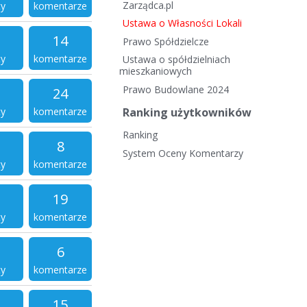
Zarządca.pl
ty
komentarze
Ustawa o Własności Lokali
14
Prawo Spółdzielcze
ty
komentarze
Ustawa o spółdzielniach
mieszkaniowych
Prawo Budowlane 2024
24
ty
komentarze
Ranking użytkowników
Ranking
8
System Oceny Komentarzy
ty
komentarze
19
ty
komentarze
6
ty
komentarze
15