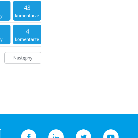
43
ty
komentarze
4
ty
komentarze
Następny