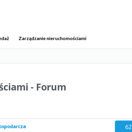
edaż
Zarządzanie nieruchomościami
ściami - Forum
62
ospodarcza