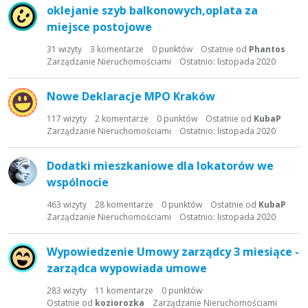
oklejanie szyb balkonowych,oplata za
miejsce postojowe
31
wizyty
3
komentarze
0
punktów
Ostatnie od
Phantos
Zarządzanie Nieruchomościami
Ostatnio:
listopada 2020
Nowe Deklaracje MPO Kraków
117
wizyty
2
komentarze
0
punktów
Ostatnie od
KubaP
Zarządzanie Nieruchomościami
Ostatnio:
listopada 2020
Dodatki mieszkaniowe dla lokatorów we
wspólnocie
463
wizyty
28
komentarze
0
punktów
Ostatnie od
KubaP
Zarządzanie Nieruchomościami
Ostatnio:
listopada 2020
Wypowiedzenie Umowy zarządcy 3 miesiące -
zarządca wypowiada umowe
283
wizyty
11
komentarze
0
punktów
Ostatnie od
koziorozka
Zarządzanie Nieruchomościami