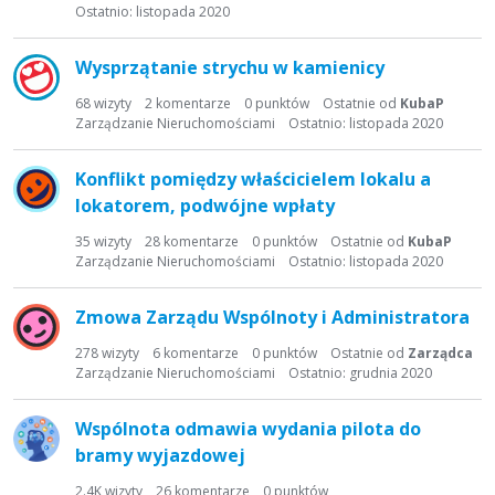
Ostatnio:
listopada 2020
Wysprzątanie strychu w kamienicy
68
wizyty
2
komentarze
0
punktów
Ostatnie od
KubaP
Zarządzanie Nieruchomościami
Ostatnio:
listopada 2020
Konflikt pomiędzy właścicielem lokalu a
lokatorem, podwójne wpłaty
35
wizyty
28
komentarze
0
punktów
Ostatnie od
KubaP
Zarządzanie Nieruchomościami
Ostatnio:
listopada 2020
Zmowa Zarządu Wspólnoty i Administratora
278
wizyty
6
komentarze
0
punktów
Ostatnie od
Zarządca
Zarządzanie Nieruchomościami
Ostatnio:
grudnia 2020
Wspólnota odmawia wydania pilota do
bramy wyjazdowej
2.4K
wizyty
26
komentarze
0
punktów