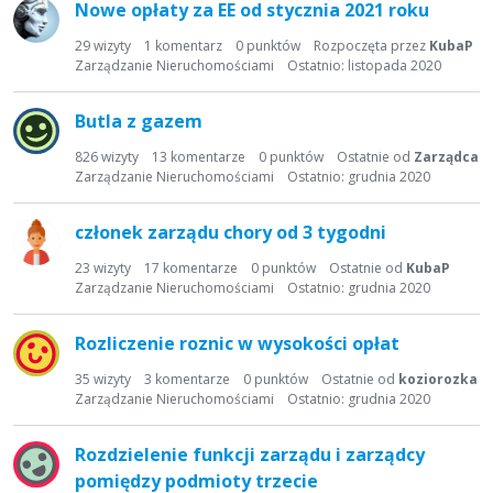
Nowe opłaty za EE od stycznia 2021 roku
i
s
29
wizyty
1
komentarz
0
punktów
Rozpoczęta przez
KubaP
t
Zarządzanie Nieruchomościami
Ostatnio:
listopada 2020
a
d
Butla z gazem
y
s
826
wizyty
13
komentarze
0
punktów
Ostatnie od
Zarządca
Zarządzanie Nieruchomościami
Ostatnio:
grudnia 2020
k
u
s
członek zarządu chory od 3 tygodni
y
23
wizyty
17
komentarze
0
punktów
Ostatnie od
KubaP
j
Zarządzanie Nieruchomościami
Ostatnio:
grudnia 2020
n
a
Rozliczenie roznic w wysokości opłat
35
wizyty
3
komentarze
0
punktów
Ostatnie od
koziorozka
Zarządzanie Nieruchomościami
Ostatnio:
grudnia 2020
Rozdzielenie funkcji zarządu i zarządcy
pomiędzy podmioty trzecie