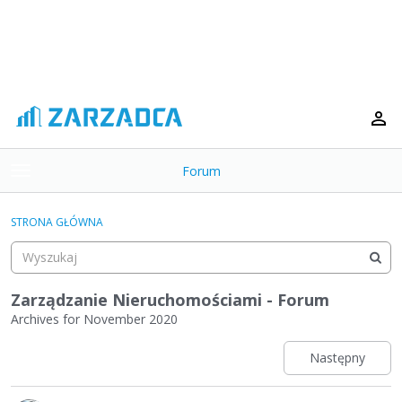
Forum
t
o
×
g
STRONA GŁÓWNA
g
Kategorie
l
e
Dyskusje
m
Zarządzanie Nieruchomościami - Forum
e
Archives for November 2020
Aktywność
n
u
Następny
L