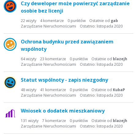
Czy deweloper może powierzyć zarządzanie
osobie bez licenji
22
wizyty
4
komentarze
0
punktów
Ostatnie od
gab
Zarządzanie Nieruchomościami
Ostatnio:
listopada 2020
Ochrona budynku przed zawiązaniem
wspólnoty
64
wizyty
23
komentarze
0
punktów
Ostatnie od
blazejh
Zarządzanie Nieruchomościami
Ostatnio:
listopada 2020
Statut wspólnoty - zapis niezgodny
48
wizyty
41
komentarze
0
punktów
Ostatnie od
KubaP
Zarządzanie Nieruchomościami
Ostatnio:
listopada 2020
Wniosek o dodatek mieszkaniowy
131
wizyty
7
komentarze
0
punktów
Ostatnie od
blazejh
Zarządzanie Nieruchomościami
Ostatnio:
listopada 2020