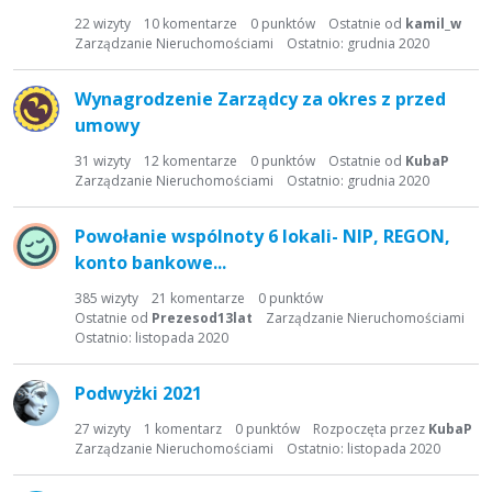
22
wizyty
10
komentarze
0
punktów
Ostatnie od
kamil_w
Zarządzanie Nieruchomościami
Ostatnio:
grudnia 2020
Wynagrodzenie Zarządcy za okres z przed
umowy
31
wizyty
12
komentarze
0
punktów
Ostatnie od
KubaP
Zarządzanie Nieruchomościami
Ostatnio:
grudnia 2020
Powołanie wspólnoty 6 lokali- NIP, REGON,
konto bankowe...
385
wizyty
21
komentarze
0
punktów
Ostatnie od
Prezesod13lat
Zarządzanie Nieruchomościami
Ostatnio:
listopada 2020
Podwyżki 2021
27
wizyty
1
komentarz
0
punktów
Rozpoczęta przez
KubaP
Zarządzanie Nieruchomościami
Ostatnio:
listopada 2020