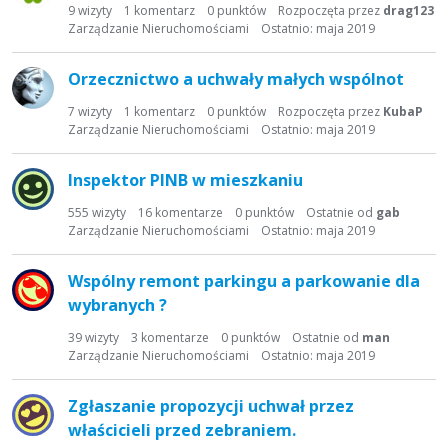
9
wizyty
1
komentarz
0
punktów
Rozpoczęta przez
drag123
Zarządzanie Nieruchomościami
Ostatnio:
maja 2019
Orzecznictwo a uchwały małych wspólnot
7
wizyty
1
komentarz
0
punktów
Rozpoczęta przez
KubaP
Zarządzanie Nieruchomościami
Ostatnio:
maja 2019
Inspektor PINB w mieszkaniu
555
wizyty
16
komentarze
0
punktów
Ostatnie od
gab
Zarządzanie Nieruchomościami
Ostatnio:
maja 2019
Wspólny remont parkingu a parkowanie dla
wybranych ?
39
wizyty
3
komentarze
0
punktów
Ostatnie od
man
Zarządzanie Nieruchomościami
Ostatnio:
maja 2019
Zgłaszanie propozycji uchwał przez
właścicieli przed zebraniem.