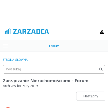
Forum
t
o
×
g
STRONA GŁÓWNA
g
Kategorie
l
e
Dyskusje
m
Zarządzanie Nieruchomościami - Forum
e
Archives for May 2019
Aktywność
n
u
Następny
L