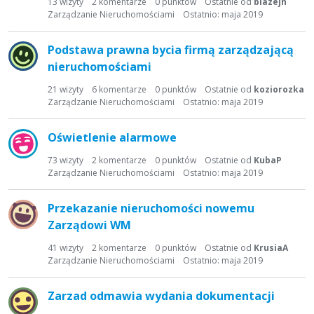
13
wizyty
2
komentarze
0
punktów
Ostatnie od
blazejh
Zarządzanie Nieruchomościami
Ostatnio:
maja 2019
Podstawa prawna bycia firmą zarządzającą
nieruchomościami
21
wizyty
6
komentarze
0
punktów
Ostatnie od
koziorozka
Zarządzanie Nieruchomościami
Ostatnio:
maja 2019
Oświetlenie alarmowe
73
wizyty
2
komentarze
0
punktów
Ostatnie od
KubaP
Zarządzanie Nieruchomościami
Ostatnio:
maja 2019
Przekazanie nieruchomości nowemu
Zarządowi WM
41
wizyty
2
komentarze
0
punktów
Ostatnie od
KrusiaA
Zarządzanie Nieruchomościami
Ostatnio:
maja 2019
Zarzad odmawia wydania dokumentacji