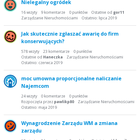
Nielegalny ogródek
16
wizyty
9
komentarze
0
punktów
Ostatnie od
gor11
Zarządzanie Nieruchomościami
Ostatnio:
lipca 2019
Jak skutecznie zgłaszać awarię do firm
konserwujących?
578
wizyty
23
komentarze
0
punktów
Ostatnie od
Haneczka
Zarządzanie Nieruchomościami
Ostatnio:
czerwca 2019
moc umowna proporcjonalne naliczanie
Najemcom
24
wizyty
0
komentarze
0
punktów
Rozpoczęta przez
pawlikp80
Zarządzanie Nieruchomościami
Ostatnio:
maja 2019
Wynagrodzenie Zarządu WM a zmiana
zarządu