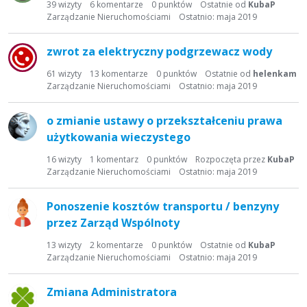
39
wizyty
6
komentarze
0
punktów
Ostatnie od
KubaP
Zarządzanie Nieruchomościami
Ostatnio:
maja 2019
zwrot za elektryczny podgrzewacz wody
61
wizyty
13
komentarze
0
punktów
Ostatnie od
helenkam
Zarządzanie Nieruchomościami
Ostatnio:
maja 2019
o zmianie ustawy o przekształceniu prawa
użytkowania wieczystego
16
wizyty
1
komentarz
0
punktów
Rozpoczęta przez
KubaP
Zarządzanie Nieruchomościami
Ostatnio:
maja 2019
Ponoszenie kosztów transportu / benzyny
przez Zarząd Wspólnoty
13
wizyty
2
komentarze
0
punktów
Ostatnie od
KubaP
Zarządzanie Nieruchomościami
Ostatnio:
maja 2019
Zmiana Administratora