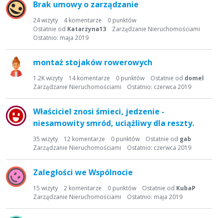
Brak umowy o zarządzanie
i
s
24
wizyty
4
komentarze
0
punktów
t
Ostatnie od
Katarzyna13
Zarządzanie Nieruchomościami
a
Ostatnio:
maja 2019
d
y
montaż stojaków rowerowych
s
1.2K
wizyty
14
komentarze
0
punktów
Ostatnie od
domel
k
Zarządzanie Nieruchomościami
Ostatnio:
czerwca 2019
u
s
Właściciel znosi śmieci, jedzenie -
y
niesamowity smród, uciążliwy dla reszty.
j
n
35
wizyty
12
komentarze
0
punktów
Ostatnie od
gab
a
Zarządzanie Nieruchomościami
Ostatnio:
czerwca 2019
Zaległości we Wspólnocie
15
wizyty
2
komentarze
0
punktów
Ostatnie od
KubaP
Zarządzanie Nieruchomościami
Ostatnio:
maja 2019