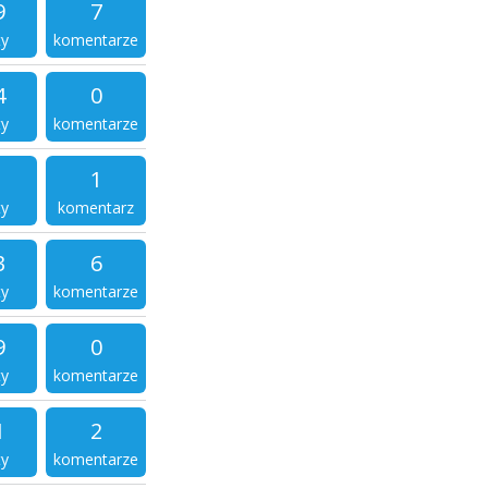
9
7
ty
komentarze
4
0
ty
komentarze
1
ty
komentarz
3
6
ty
komentarze
9
0
ty
komentarze
1
2
ty
komentarze