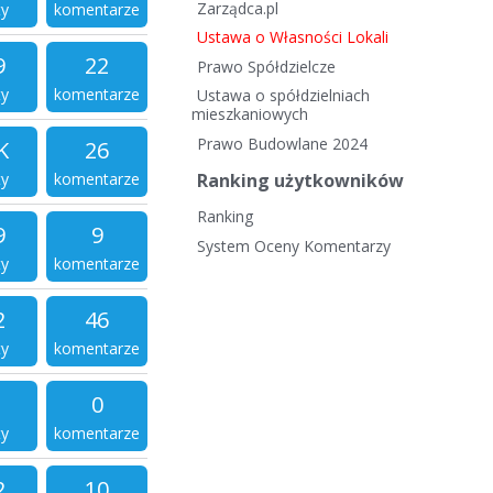
Zarządca.pl
ty
komentarze
Ustawa o Własności Lokali
9
22
Prawo Spółdzielcze
ty
komentarze
Ustawa o spółdzielniach
mieszkaniowych
Prawo Budowlane 2024
K
26
ty
komentarze
Ranking użytkowników
Ranking
9
9
System Oceny Komentarzy
ty
komentarze
2
46
ty
komentarze
0
ty
komentarze
2
10