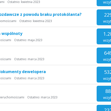
wizy
ami
Ostatnio:
kwietnia 2023
22
ozdawcze z powodu braku protokólanta?
wizy
chomościami
Ostatnio:
kwietnia 2023
1.2
a wspólnoty
wizy
mościami
Ostatnio:
maja 2023
64
wizy
mościami
Ostatnio:
marca 2023
53
 dokumenty dewelopera
wizy
mościami
Ostatnio:
marca 2023
88
wizy
nieruchomościami
Ostatnio:
marca 2023
23