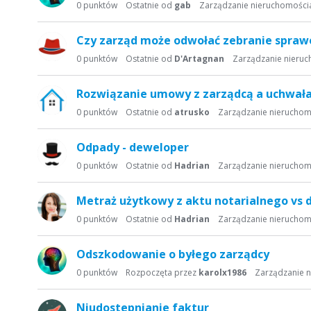
s
0
punktów
Ostatnie od
gab
Zarządzanie nieruchomości
t
a
Czy zarząd może odwołać zebranie spraw
d
0
punktów
Ostatnie od
D'Artagnan
Zarządzanie nieru
y
s
Rozwiązanie umowy z zarządcą a uchwał
k
u
0
punktów
Ostatnie od
atrusko
Zarządzanie nierucho
s
y
Odpady - deweloper
j
0
punktów
Ostatnie od
Hadrian
Zarządzanie nierucho
n
a
Metraż użytkowy z aktu notarialnego vs
0
punktów
Ostatnie od
Hadrian
Zarządzanie nierucho
Odszkodowanie o byłego zarządcy
0
punktów
Rozpoczęta przez
karolx1986
Zarządzanie 
Niudostepnianie faktur