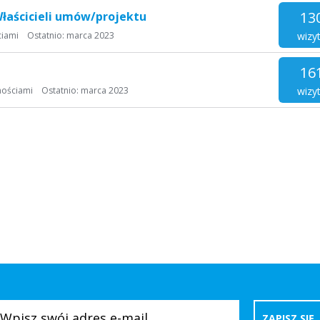
13
łaścicieli umów/projektu
wizy
ciami
Ostatnio:
marca 2023
16
wizy
mościami
Ostatnio:
marca 2023