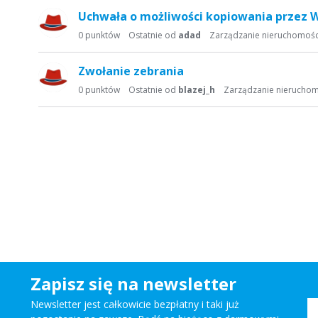
Uchwała o możliwości kopiowania przez W
0
punktów
Ostatnie od
adad
Zarządzanie nieruchomoś
Zwołanie zebrania
0
punktów
Ostatnie od
blazej_h
Zarządzanie nierucho
Zapisz się na newsletter
Newsletter jest całkowicie bezpłatny i taki już