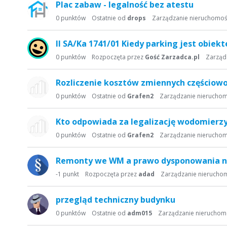
Plac zabaw - legalność bez atestu
0
punktów
Ostatnie od
drops
Zarządzanie nieruchomoś
II SA/Ka 1741/01 Kiedy parking jest obi
0
punktów
Rozpoczęta przez
Gość Zarzadca.pl
Zarząd
Rozliczenie kosztów zmiennych częściow
0
punktów
Ostatnie od
Grafen2
Zarządzanie nierucho
Kto odpowiada za legalizację wodomierz
0
punktów
Ostatnie od
Grafen2
Zarządzanie nierucho
Remonty we WM a prawo dysponowania ni
-1
punkt
Rozpoczęta przez
adad
Zarządzanie nierucho
przegląd techniczny budynku
0
punktów
Ostatnie od
adm015
Zarządzanie nieruchom