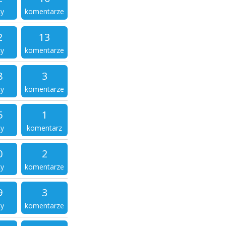
ty
komentarze
2
13
ty
komentarze
8
3
ty
komentarze
5
1
ty
komentarz
0
2
ty
komentarze
9
3
ty
komentarze