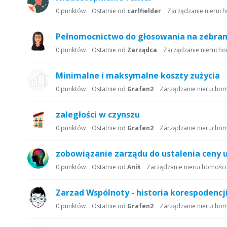
0
punktów
Ostatnie od
carlfielder
Zarządzanie nieruc
Pełnomocnictwo do głosowania na zebran
0
punktów
Ostatnie od
Zarządca
Zarządzanie nieruch
Minimalne i maksymalne koszty zużycia
0
punktów
Ostatnie od
Grafen2
Zarządzanie nierucho
zaległości w czynszu
0
punktów
Ostatnie od
Grafen2
Zarządzanie nierucho
zobowiązanie zarządu do ustalenia ceny u
0
punktów
Ostatnie od
Aniś
Zarządzanie nieruchomośc
Zarzad Wspólnoty - historia korespodencj
0
punktów
Ostatnie od
Grafen2
Zarządzanie nierucho