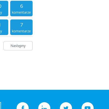
0
6
ty
komentarze
1
7
ty
komentarze
Następny