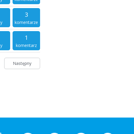
3
ty
komentarze
1
ty
komentarz
Następny