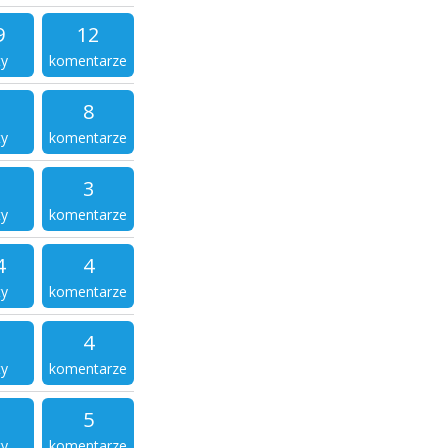
9
12
ty
komentarze
8
ty
komentarze
3
ty
komentarze
4
4
ty
komentarze
4
ty
komentarze
5
ty
komentarze