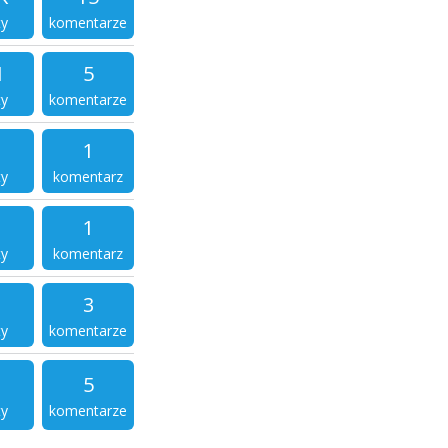
ty
komentarze
1
5
ty
komentarze
1
ty
komentarz
1
ty
komentarz
3
ty
komentarze
5
ty
komentarze