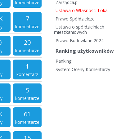
Zarządca.pl
ty
komentarze
Ustawa o Własności Lokali
K
7
Prawo Spółdzielcze
ty
komentarze
Ustawa o spółdzielniach
mieszkaniowych
Prawo Budowlane 2024
0
20
ty
komentarze
Ranking użytkowników
Ranking
1
System Oceny Komentarzy
ty
komentarz
5
ty
komentarze
K
61
ty
komentarze
K
15