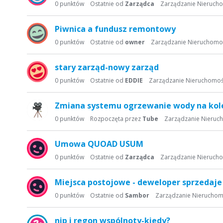
s
0
punktów
Ostatnie od
Zarządca
Zarządzanie Nieruch
t
a
Piwnica a fundusz remontowy
d
0
punktów
Ostatnie od
owner
Zarządzanie Nieruchomo
y
s
stary zarząd-nowy zarząd
k
u
0
punktów
Ostatnie od
EDDIE
Zarządzanie Nieruchomoś
s
y
Zmiana systemu ogrzewanie wody na kol
j
0
punktów
Rozpoczęta przez
Tube
Zarządzanie Nieruc
n
a
Umowa QUOAD USUM
0
punktów
Ostatnie od
Zarządca
Zarządzanie Nieruch
Miejsca postojowe - deweloper sprzedaj
0
punktów
Ostatnie od
Sambor
Zarządzanie Nieruchom
nip i regon wspólnoty-kiedy?