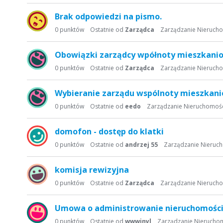
Brak odpowiedzi na pismo.
0
punktów
Ostatnie od
Zarządca
Zarządzanie Nieruch
Obowiązki zarządcy wpółnoty mieszkani
0
punktów
Ostatnie od
Zarządca
Zarządzanie Nieruch
Wybieranie zarządu wspólnoty mieszkani
0
punktów
Ostatnie od
eedo
Zarządzanie Nieruchomoś
domofon - dostęp do klatki
0
punktów
Ostatnie od
andrzej 55
Zarządzanie Nieruc
komisja rewizyjna
0
punktów
Ostatnie od
Zarządca
Zarządzanie Nieruch
Umowa o administrowanie nieruchomości
0
punktów
Ostatnie od
wwwinyl
Zarządzanie Nierucho