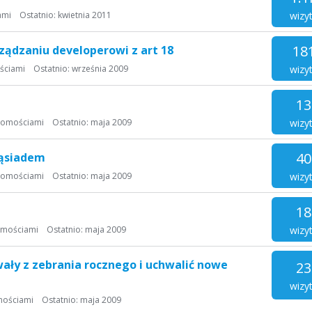
wizy
ami
Ostatnio:
kwietnia 2011
18
ądzaniu developerowi z art 18
wizy
ściami
Ostatnio:
września 2009
13
wizy
homościami
Ostatnio:
maja 2009
40
 sąsiadem
wizy
homościami
Ostatnio:
maja 2009
18
wizy
omościami
Ostatnio:
maja 2009
ały z zebrania rocznego i uchwalić nowe
23
wizy
mościami
Ostatnio:
maja 2009