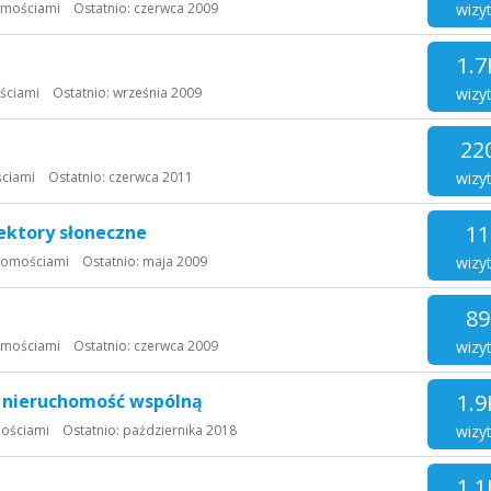
wizy
omościami
Ostatnio:
czerwca 2009
1.7
wizy
ściami
Ostatnio:
września 2009
22
wizy
ciami
Ostatnio:
czerwca 2011
11
ektory słoneczne
wizy
homościami
Ostatnio:
maja 2009
89
wizy
omościami
Ostatnio:
czerwca 2009
1.9
e nieruchomość wspólną
wizy
ościami
Ostatnio:
października 2018
1.1