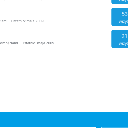
53
wizy
ciami
Ostatnio:
maja 2009
21
wizy
homościami
Ostatnio:
maja 2009