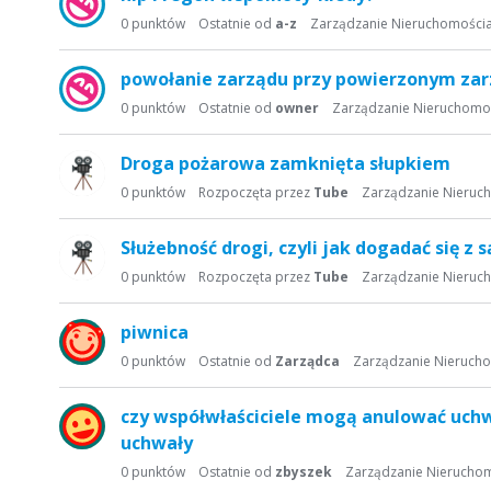
0
punktów
Ostatnie od
a-z
Zarządzanie Nieruchomości
powołanie zarządu przy powierzonym zarz
0
punktów
Ostatnie od
owner
Zarządzanie Nieruchomo
Droga pożarowa zamknięta słupkiem
0
punktów
Rozpoczęta przez
Tube
Zarządzanie Nieruc
Służebność drogi, czyli jak dogadać się z
0
punktów
Rozpoczęta przez
Tube
Zarządzanie Nieruc
piwnica
0
punktów
Ostatnie od
Zarządca
Zarządzanie Nieruch
czy współwłaściciele mogą anulować uchw
uchwały
0
punktów
Ostatnie od
zbyszek
Zarządzanie Nierucho