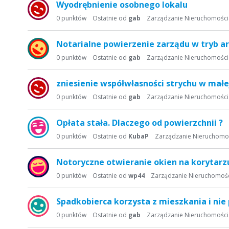
Wyodrębnienie osobnego lokalu
0
punktów
Ostatnie od
gab
Zarządzanie Nieruchomośc
Notarialne powierzenie zarządu w tryb art
0
punktów
Ostatnie od
gab
Zarządzanie Nieruchomośc
zniesienie współwłasności strychu w małe
0
punktów
Ostatnie od
gab
Zarządzanie Nieruchomośc
Opłata stała. Dlaczego od powierzchnii ?
0
punktów
Ostatnie od
KubaP
Zarządzanie Nieruchomo
Notoryczne otwieranie okien na korytarz
0
punktów
Ostatnie od
wp44
Zarządzanie Nieruchomoś
Spadkobierca korzysta z mieszkania i nie 
0
punktów
Ostatnie od
gab
Zarządzanie Nieruchomośc