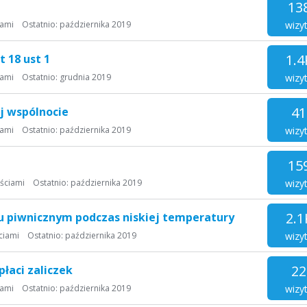
13
wizy
iami
Ostatnio:
października 2019
1.4
 18 ust 1
wizy
iami
Ostatnio:
grudnia 2019
41
j wspólnocie
wizy
iami
Ostatnio:
października 2019
15
wizy
ściami
Ostatnio:
października 2019
2.1
u piwnicznym podczas niskiej temperatury
wizy
ciami
Ostatnio:
października 2019
22
płaci zaliczek
wizy
iami
Ostatnio:
października 2019