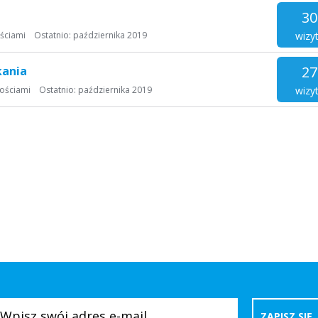
30
wizy
ściami
Ostatnio:
października 2019
27
kania
wizy
ościami
Ostatnio:
października 2019