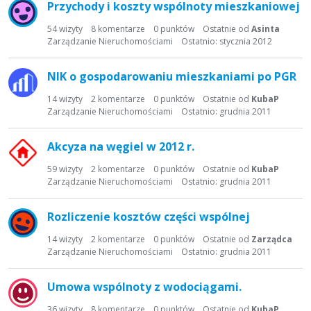
Przychody i koszty wspólnoty mieszkaniowej
i
s
54
wizyty
8
komentarze
0
punktów
Ostatnie od
Asinta
t
Zarządzanie Nieruchomościami
Ostatnio:
stycznia 2012
a
d
NIK o gospodarowaniu mieszkaniami po PGR
y
s
14
wizyty
2
komentarze
0
punktów
Ostatnie od
KubaP
Zarządzanie Nieruchomościami
Ostatnio:
grudnia 2011
k
u
s
Akcyza na węgiel w 2012 r.
y
59
wizyty
2
komentarze
0
punktów
Ostatnie od
KubaP
j
Zarządzanie Nieruchomościami
Ostatnio:
grudnia 2011
n
a
Rozliczenie kosztów części wspólnej
14
wizyty
2
komentarze
0
punktów
Ostatnie od
Zarządca
Zarządzanie Nieruchomościami
Ostatnio:
grudnia 2011
Umowa wspólnoty z wodociągami.
36
wizyty
8
komentarze
0
punktów
Ostatnie od
KubaP