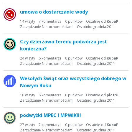
umowa o dostarczanie wody
14
wizyty
7
komentarze
0
punktów
Ostatnie od
KubaP
Zarządzanie Nieruchomościami
Ostatnio:
grudnia 2011
Czy dzierżawa terenu podwórza jest
konieczna?
24
wizyty
6
komentarze
0
punktów
Ostatnie od
KubaP
Zarządzanie Nieruchomościami
Ostatnio:
grudnia 2011
Wesołych Świąt oraz wszystkiego dobrego w
Nowym Roku
10
wizyty
8
komentarze
0
punktów
Ostatnie od
piotr6
Zarządzanie Nieruchomościami
Ostatnio:
grudnia 2011
podwyżki MPEC i MPWiK!!!
27
wizyty
7
komentarze
0
punktów
Ostatnie od
KubaP
Zarządzanie Nieruchomościami
Ostatnio:
grudnia 2011