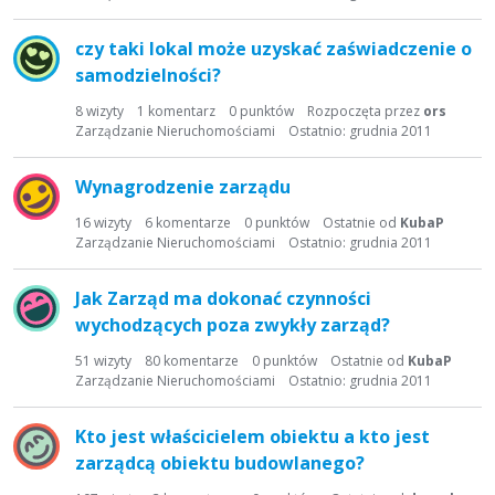
czy taki lokal może uzyskać zaświadczenie o
samodzielności?
8
wizyty
1
komentarz
0
punktów
Rozpoczęta przez
ors
Zarządzanie Nieruchomościami
Ostatnio:
grudnia 2011
Wynagrodzenie zarządu
16
wizyty
6
komentarze
0
punktów
Ostatnie od
KubaP
Zarządzanie Nieruchomościami
Ostatnio:
grudnia 2011
Jak Zarząd ma dokonać czynności
wychodzących poza zwykły zarząd?
51
wizyty
80
komentarze
0
punktów
Ostatnie od
KubaP
Zarządzanie Nieruchomościami
Ostatnio:
grudnia 2011
Kto jest właścicielem obiektu a kto jest
zarządcą obiektu budowlanego?