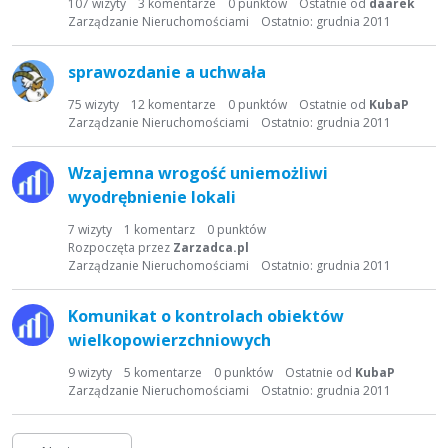
107
wizyty
3
komentarze
0
punktów
Ostatnie od
daarek
Zarządzanie Nieruchomościami
Ostatnio:
grudnia 2011
sprawozdanie a uchwała
75
wizyty
12
komentarze
0
punktów
Ostatnie od
KubaP
Zarządzanie Nieruchomościami
Ostatnio:
grudnia 2011
Wzajemna wrogość uniemożliwi
wyodrębnienie lokali
7
wizyty
1
komentarz
0
punktów
Rozpoczęta przez
Zarzadca.pl
Zarządzanie Nieruchomościami
Ostatnio:
grudnia 2011
Komunikat o kontrolach obiektów
wielkopowierzchniowych
9
wizyty
5
komentarze
0
punktów
Ostatnie od
KubaP
Zarządzanie Nieruchomościami
Ostatnio:
grudnia 2011