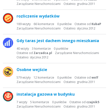
Zarządzanie Nieruchomościami
Ostatnio:
grudnia 2011
rozliczenie wydatków
189
wizyty
66
komentarze
0
punktów
Ostatnie od
KubaP
Zarządzanie Nieruchomościami
Ostatnio:
stycznia 2012
Gdy taras jest dachem innego mieszkania
40
wizyty
3
komentarze
0
punktów
Ostatnie od
Zarzadca.pl
Zarządzanie Nieruchomościami
Ostatnio:
stycznia 2012
Osobne wejście
579
wizyty
12
komentarze
0
punktów
Ostatnie od
wolf
Zarządzanie Nieruchomościami
Ostatnio:
grudnia 2011
instalacja gazowa w budynku
7
wizyty
5
komentarze
0
punktów
Ostatnie od
czajnik5
Zarządzanie Nieruchomościami
Ostatnio:
grudnia 2011