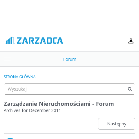
Forum
t
o
×
g
STRONA GŁÓWNA
g
Kategorie
l
e
Dyskusje
m
Zarządzanie Nieruchomościami - Forum
e
Archives for December 2011
Aktywność
n
u
Następny
L