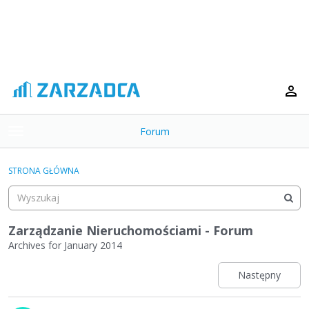
Forum
t
o
×
g
STRONA GŁÓWNA
g
Kategorie
l
e
Dyskusje
m
Zarządzanie Nieruchomościami - Forum
e
Archives for January 2014
Aktywność
n
u
Następny
L