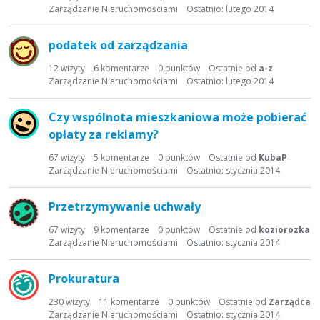
Zarządzanie Nieruchomościami
Ostatnio:
lutego 2014
podatek od zarządzania
12
wizyty
6
komentarze
0
punktów
Ostatnie od
a-z
Zarządzanie Nieruchomościami
Ostatnio:
lutego 2014
Czy wspólnota mieszkaniowa może pobierać
opłaty za reklamy?
67
wizyty
5
komentarze
0
punktów
Ostatnie od
KubaP
Zarządzanie Nieruchomościami
Ostatnio:
stycznia 2014
Przetrzymywanie uchwały
67
wizyty
9
komentarze
0
punktów
Ostatnie od
koziorozka
Zarządzanie Nieruchomościami
Ostatnio:
stycznia 2014
Prokuratura
230
wizyty
11
komentarze
0
punktów
Ostatnie od
Zarządca
Zarządzanie Nieruchomościami
Ostatnio:
stycznia 2014