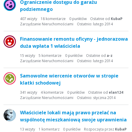
Ograniczenie dostępu do garażu
podziemnego
407
wizyty
18
komentarze
0
punktów
Ostatnie od
KubaP
Zarządzanie Nieruchomościami
Ostatnio:
lutego 2014
Finansowanie remontu oficyny - jednorazowa
duża wpłata 1 właściciela
15
wizyty
5
komentarze
0
punktów
Ostatnie od
a-z
Zarządzanie Nieruchomościami
Ostatnio:
lutego 2014
Samowolne wiercenie otworów w stropie
klatki schodowej
341
wizyty
4
komentarze
0
punktów
Ostatnie od
elan124
Zarządzanie Nieruchomościami
Ostatnio:
stycznia 2014
Właściciele lokali mają prawo przelać na
wspólnotę mieszkaniową swoje uprawnienia
13
wizyty
1
komentarz
0
punktów
Rozpoczęta przez
KubaP