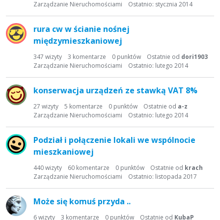
Zarządzanie Nieruchomościami
Ostatnio:
stycznia 2014
rura cw w ścianie nośnej
międzymieszkaniowej
347
wizyty
3
komentarze
0
punktów
Ostatnie od
dori1903
Zarządzanie Nieruchomościami
Ostatnio:
lutego 2014
konserwacja urządzeń ze stawką VAT 8%
27
wizyty
5
komentarze
0
punktów
Ostatnie od
a-z
Zarządzanie Nieruchomościami
Ostatnio:
lutego 2014
Podział i połączenie lokali we wspólnocie
mieszkaniowej
440
wizyty
60
komentarze
0
punktów
Ostatnie od
krach
Zarządzanie Nieruchomościami
Ostatnio:
listopada 2017
Może się komuś przyda ..
6
wizyty
3
komentarze
0
punktów
Ostatnie od
KubaP