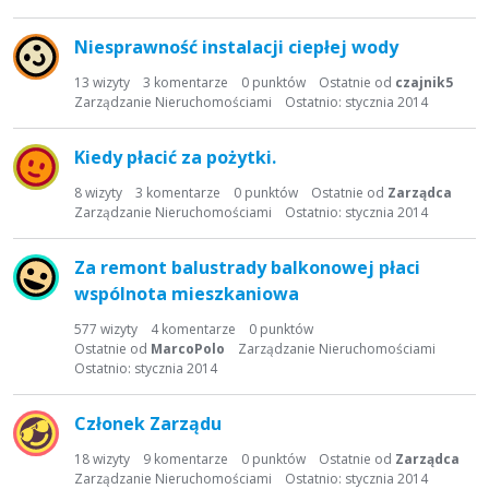
Niesprawność instalacji ciepłej wody
13
wizyty
3
komentarze
0
punktów
Ostatnie od
czajnik5
Zarządzanie Nieruchomościami
Ostatnio:
stycznia 2014
Kiedy płacić za pożytki.
8
wizyty
3
komentarze
0
punktów
Ostatnie od
Zarządca
Zarządzanie Nieruchomościami
Ostatnio:
stycznia 2014
Za remont balustrady balkonowej płaci
wspólnota mieszkaniowa
577
wizyty
4
komentarze
0
punktów
Ostatnie od
MarcoPolo
Zarządzanie Nieruchomościami
Ostatnio:
stycznia 2014
Członek Zarządu
18
wizyty
9
komentarze
0
punktów
Ostatnie od
Zarządca
Zarządzanie Nieruchomościami
Ostatnio:
stycznia 2014