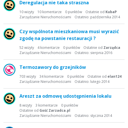
Deregulacja nie taka straszna
i
s
10
wizyty
10
komentarze
0
punktów
Ostatnie od
KubaP
t
Zarządzanie Nieruchomościami
Ostatnio:
października 2014
a
d
Czy wspólnota mieszkaniowa musi wyrazić
y
zgodę na powstanie restauracji ?
s
k
52
wizyty
4
komentarze
0
punktów
Ostatnie od
Zarządca
Zarządzanie Nieruchomościami
Ostatnio:
sierpnia 2016
u
s
y
Termozawory do grzejników
j
703
wizyty
34
komentarze
0
punktów
Ostatnie od
elan124
n
Zarządzanie Nieruchomościami
Ostatnio:
lutego 2014
a
Areszt za odmowę udostępnienia lokalu
8
wizyty
3
komentarze
0
punktów
Ostatnie od
Gość Zarzadca.pl
Zarządzanie Nieruchomościami
Ostatnio:
stycznia 2014