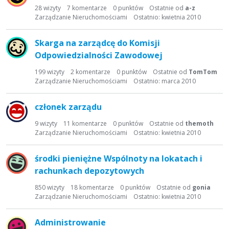
28
wizyty
7
komentarze
0
punktów
Ostatnie od
a-z
Zarządzanie Nieruchomościami
Ostatnio:
kwietnia 2010
Skarga na zarządcę do Komisji
Odpowiedzialności Zawodowej
199
wizyty
2
komentarze
0
punktów
Ostatnie od
TomTom
Zarządzanie Nieruchomościami
Ostatnio:
marca 2010
członek zarządu
9
wizyty
11
komentarze
0
punktów
Ostatnie od
themoth
Zarządzanie Nieruchomościami
Ostatnio:
kwietnia 2010
środki pieniężne Wspólnoty na lokatach i
rachunkach depozytowych
850
wizyty
18
komentarze
0
punktów
Ostatnie od
gonia
Zarządzanie Nieruchomościami
Ostatnio:
kwietnia 2010
Administrowanie