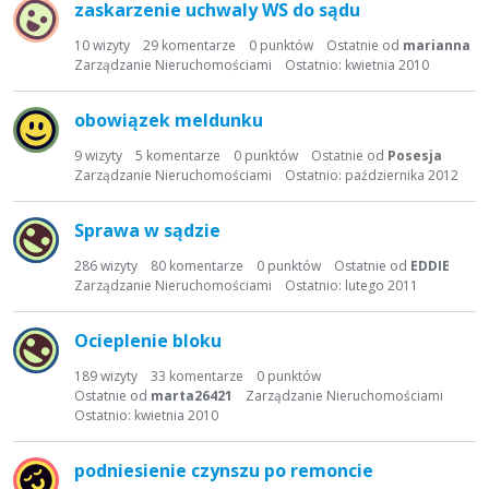
zaskarzenie uchwaly WS do sądu
i
s
10
wizyty
29
komentarze
0
punktów
Ostatnie od
marianna
t
Zarządzanie Nieruchomościami
Ostatnio:
kwietnia 2010
a
d
obowiązek meldunku
y
s
9
wizyty
5
komentarze
0
punktów
Ostatnie od
Posesja
Zarządzanie Nieruchomościami
Ostatnio:
października 2012
k
u
s
Sprawa w sądzie
y
286
wizyty
80
komentarze
0
punktów
Ostatnie od
EDDIE
j
Zarządzanie Nieruchomościami
Ostatnio:
lutego 2011
n
a
Ocieplenie bloku
189
wizyty
33
komentarze
0
punktów
Ostatnie od
marta26421
Zarządzanie Nieruchomościami
Ostatnio:
kwietnia 2010
podniesienie czynszu po remoncie