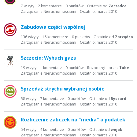
7
wizyty
2
komentarze
0
punktów
Ostatnie od
Zarządca
Zarządzanie Nieruchomościami
Ostatnio:
marca 2010
Zabudowa części wspólnej
136
wizyty
16
komentarze
0
punktów
Ostatnie od
Zarządca
Zarządzanie Nieruchomościami
Ostatnio:
marca 2010
Szczecin: Wybuch gazu
19
wizyty
1
komentarz
0
punktów
Rozpoczęta przez
Tube
Zarządzanie Nieruchomościami
Ostatnio:
marca 2010
Sprzedaż strychu wybranej osobie
58
wizyty
7
komentarze
0
punktów
Ostatnie od
Ryszard
Zarządzanie Nieruchomościami
Ostatnio:
marca 2010
Rozliczenie zaliczek na "media" a podatek
54
wizyty
4
komentarze
0
punktów
Ostatnie od
wojak
Zarządzanie Nieruchomościami
Ostatnio:
marca 2010