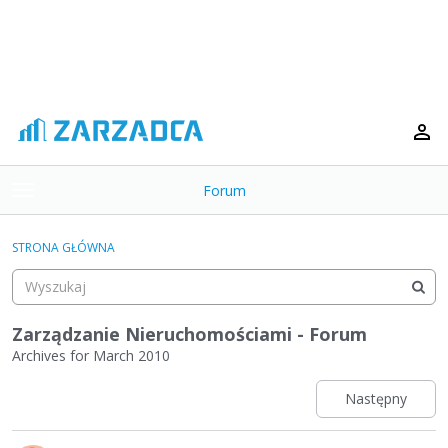
Forum
t
o
×
g
STRONA GŁÓWNA
g
Kategorie
l
e
Dyskusje
m
Zarządzanie Nieruchomościami - Forum
e
Archives for March 2010
Aktywność
n
u
Następny
L