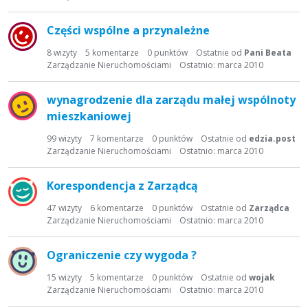
Części wspólne a przynależne
8
wizyty
5
komentarze
0
punktów
Ostatnie od
Pani Beata
Zarządzanie Nieruchomościami
Ostatnio:
marca 2010
wynagrodzenie dla zarządu małej wspólnoty
mieszkaniowej
99
wizyty
7
komentarze
0
punktów
Ostatnie od
edzia.post
Zarządzanie Nieruchomościami
Ostatnio:
marca 2010
Korespondencja z Zarządcą
47
wizyty
6
komentarze
0
punktów
Ostatnie od
Zarządca
Zarządzanie Nieruchomościami
Ostatnio:
marca 2010
Ograniczenie czy wygoda ?
15
wizyty
5
komentarze
0
punktów
Ostatnie od
wojak
Zarządzanie Nieruchomościami
Ostatnio:
marca 2010