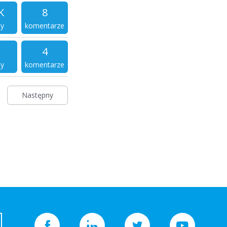
K
8
ty
komentarze
4
ty
komentarze
Następny