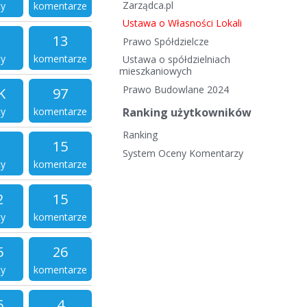
Zarządca.pl
ty
komentarze
Ustawa o Własności Lokali
13
Prawo Spółdzielcze
ty
komentarze
Ustawa o spółdzielniach
mieszkaniowych
Prawo Budowlane 2024
K
97
ty
komentarze
Ranking użytkowników
Ranking
15
System Oceny Komentarzy
ty
komentarze
2
15
ty
komentarze
5
26
ty
komentarze
5
4