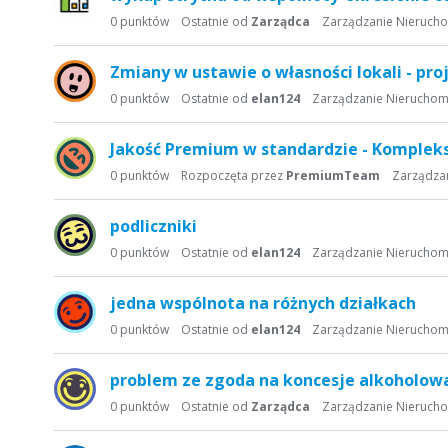
0
punktów
Ostatnie od
Zarządca
Zarządzanie Nieruch
Zmiany w ustawie o własności lokali - pro
0
punktów
Ostatnie od
elan124
Zarządzanie Nieruchom
Jakość Premium w standardzie - Komple
0
punktów
Rozpoczęta przez
PremiumTeam
Zarządza
podliczniki
0
punktów
Ostatnie od
elan124
Zarządzanie Nieruchom
jedna wspólnota na różnych działkach
0
punktów
Ostatnie od
elan124
Zarządzanie Nieruchom
problem ze zgoda na koncesje alkoholow
0
punktów
Ostatnie od
Zarządca
Zarządzanie Nieruch