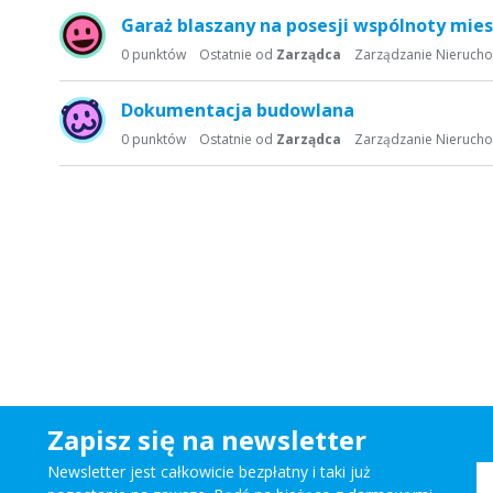
Garaż blaszany na posesji wspólnoty mie
0
punktów
Ostatnie od
Zarządca
Zarządzanie Nieruch
Dokumentacja budowlana
0
punktów
Ostatnie od
Zarządca
Zarządzanie Nieruch
Zapisz się na newsletter
Newsletter jest całkowicie bezpłatny i taki już