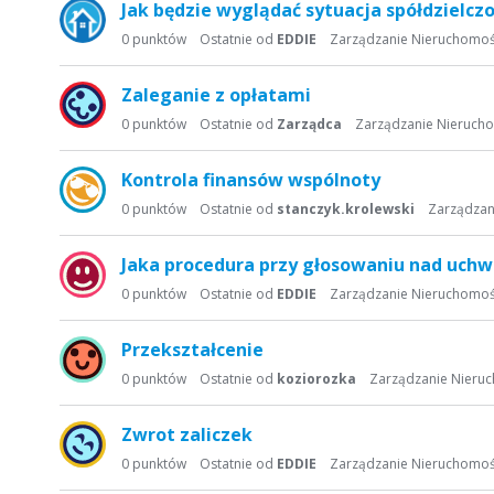
Jak będzie wyglądać sytuacja spółdzielczo
0
punktów
Ostatnie od
EDDIE
Zarządzanie Nieruchomoś
Zaleganie z opłatami
0
punktów
Ostatnie od
Zarządca
Zarządzanie Nieruch
Kontrola finansów wspólnoty
0
punktów
Ostatnie od
stanczyk.krolewski
Zarządzan
Jaka procedura przy głosowaniu nad uchw
0
punktów
Ostatnie od
EDDIE
Zarządzanie Nieruchomoś
Przekształcenie
0
punktów
Ostatnie od
koziorozka
Zarządzanie Nieru
Zwrot zaliczek
0
punktów
Ostatnie od
EDDIE
Zarządzanie Nieruchomoś