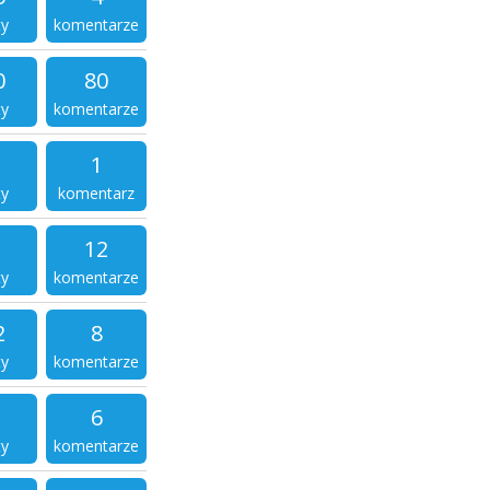
ty
komentarze
0
80
ty
komentarze
1
ty
komentarz
12
ty
komentarze
2
8
ty
komentarze
6
ty
komentarze