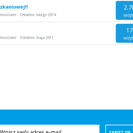
2.7
szkaniowej!!
wizy
omościami
Ostatnio:
lutego 2014
17
wizy
omościami
Ostatnio:
maja 2011