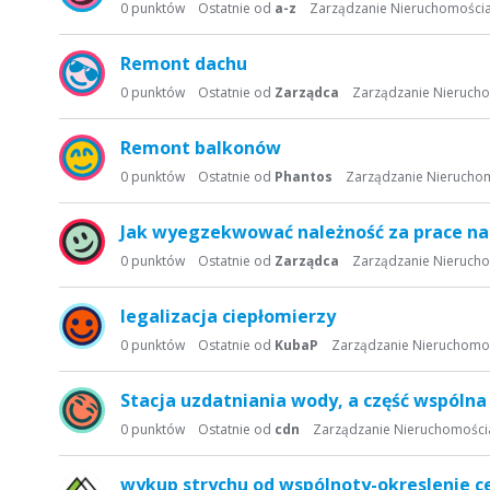
s
0
punktów
Ostatnie od
a-z
Zarządzanie Nieruchomości
t
a
Remont dachu
d
0
punktów
Ostatnie od
Zarządca
Zarządzanie Nieruch
y
s
Remont balkonów
k
u
0
punktów
Ostatnie od
Phantos
Zarządzanie Nierucho
s
y
Jak wyegzekwować należność za prace na
j
0
punktów
Ostatnie od
Zarządca
Zarządzanie Nieruch
n
a
legalizacja ciepłomierzy
0
punktów
Ostatnie od
KubaP
Zarządzanie Nieruchomo
Stacja uzdatniania wody, a część wspólna
0
punktów
Ostatnie od
cdn
Zarządzanie Nieruchomości
wykup strychu od wspólnoty-okreslenie c