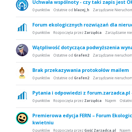
Uchwała wspólnoty - czy taki zapis jest O
0
punktów
Ostatnie od
blazej_h
Zarządzanie Nierucho
Forum ekologicznych rozwiązań dla nieru
0
punktów
Rozpoczęta przez
Zarządca
Zarządzanie ni
Wątpliwość dotycząca podwyższenia wyna
0
punktów
Ostatnie od
Grafen2
Zarządzanie nierucho
Brak przekazywania protokołów mailem
0
punktów
Ostatnie od
Grafen2
Zarządzanie nierucho
Pytania i odpowiedzi z forum.zarzadca.pl
0
punktów
Rozpoczęta przez
Zarządca
Najem
Ostatn
Premierowa edycja FERN – Forum Ekologic
kwietniu
0
punktów
Rozpoczęta przez
Gość Zarzadca.pl
Najem