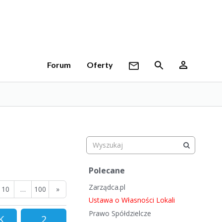
Forum
Oferty
S
Polecane
z
Zarządca.pl
y
10
…
100
»
b
Ustawa o Własności Lokali
k
Prawo Spółdzielcze
K
2