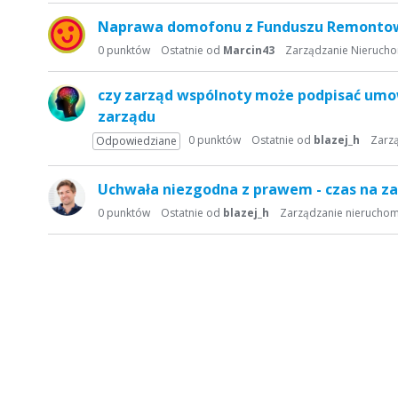
Naprawa domofonu z Funduszu Remont
0
punktów
Ostatnie od
Marcin43
Zarządzanie Nieruch
czy zarząd wspólnoty może podpisać umo
zarządu
0
punktów
Ostatnie od
blazej_h
Zarz
Odpowiedziane
Uchwała niezgodna z prawem - czas na za
0
punktów
Ostatnie od
blazej_h
Zarządzanie nierucho