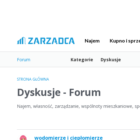
Najem
Kupno i sprz
Forum
Kategorie
Dyskusje
STRONA GŁÓWNA
Dyskusje - Forum
Najem, własność, zarządzanie, wspólnoty mieszkaniowe, spó
L
wodomierze i ciepłomierze
i