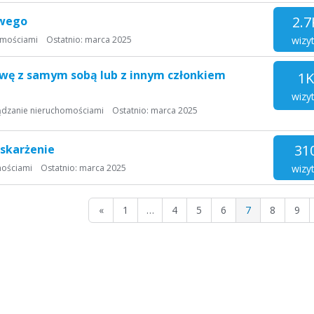
2.7
owego
wizy
omościami
Ostatnio:
marca 2025
wę z samym sobą lub z innym członkiem
1K
wizy
ądzanie nieruchomościami
Ostatnio:
marca 2025
31
skarżenie
wizy
mościami
Ostatnio:
marca 2025
«
1
…
4
5
6
7
8
9