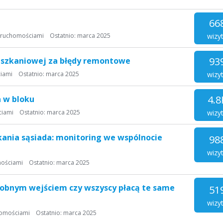
66
wizy
eruchomościami
Ostatnio:
marca 2025
93
eszkaniowej za błędy remontowe
wizy
iami
Ostatnio:
marca 2025
4.8
a w bloku
wizy
ciami
Ostatnio:
marca 2025
ania sąsiada: monitoring we wspólnocie
98
wizy
mościami
Ostatnio:
marca 2025
osobnym wejściem czy wszyscy płacą te same
51
wizy
homościami
Ostatnio:
marca 2025