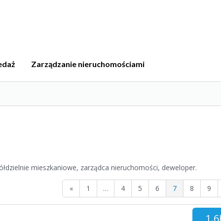
edaż
Zarządzanie nieruchomościami
łdzielnie mieszkaniowe, zarządca nieruchomości, deweloper.
«
1
…
4
5
6
7
8
9
1.6