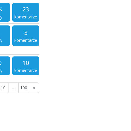
K
23
ty
komentarze
3
ty
komentarze
0
10
ty
komentarze
10
…
100
»