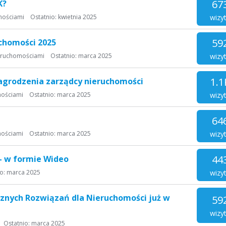
67
K?
wizy
mościami
Ostatnio:
kwietnia 2025
59
chomości 2025
wizy
eruchomościami
Ostatnio:
marca 2025
1.1
grodzenia zarządcy nieruchomości
wizy
mościami
Ostatnio:
marca 2025
64
wizy
mościami
Ostatnio:
marca 2025
44
 - w formie Wideo
wizy
io:
marca 2025
znych Rozwiązań dla Nieruchomości już w
59
wizy
Ostatnio:
marca 2025