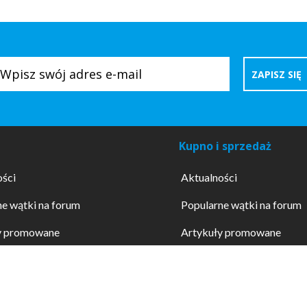
Kupno i sprzedaż
ości
Aktualności
e wątki na forum
Popularne wątki na forum
y promowane
Artykuły promowane
dokumentów
Wzory dokumentów
ne usługi
Promowane usługi