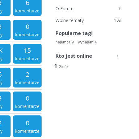
3
6
O Forum
7
ty
komentarze
Wolne tematy
108
2
0
Popularne tagi
ty
komentarze
najemca
9
wynajem
4
K
15
Kto jest online
1
ty
komentarze
1
Gość
6
2
ty
komentarze
3
0
ty
komentarze
2
0
ty
komentarze