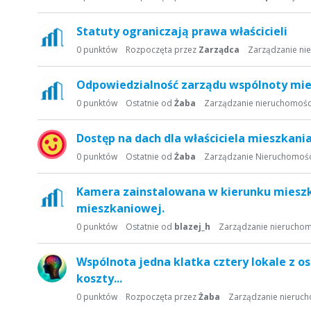
Statuty ograniczają prawa właścicieli
0
punktów
Rozpoczęta przez
Zarządca
Zarządzanie ni
Odpowiedzialność zarządu wspólnoty mi
0
punktów
Ostatnie od
Żaba
Zarządzanie nieruchomośc
Dostęp na dach dla właściciela mieszkani
0
punktów
Ostatnie od
Żaba
Zarządzanie Nieruchomoś
Kamera zainstalowana w kierunku mieszk
mieszkaniowej.
0
punktów
Ostatnie od
blazej_h
Zarządzanie nierucho
Wspólnota jedna klatka cztery lokale z 
koszty...
0
punktów
Rozpoczęta przez
Żaba
Zarządzanie nieruc