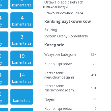
i
Ustawa o spółdzielniach
ty
komentarze
e
mieszkaniowych
l
Prawo Budowlane 2024
i
4
4
Ranking użytkowników
n
ty
komentarze
k
Ranking
i
1
3
System Oceny Komentarzy
ty
komentarze
Kategorie
Wszystkie kategorie
9.3K
0
19
ty
komentarze
Kupno i sprzedaż
20
Zarządzanie
4
14
451
nieruchomościami
ty
komentarze
Zarządzanie
131
Nieruchomościami
0
1
Najem
24
ty
komentarz
Kupno i sprzedaż
6