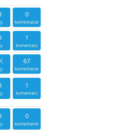
8
0
ty
komentarze
9
1
ty
komentarz
K
67
ty
komentarze
8
1
ty
komentarz
9
0
ty
komentarze