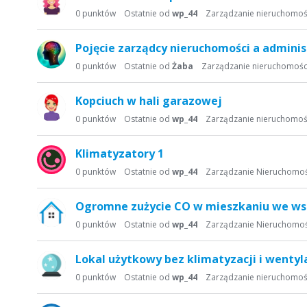
s
0
punktów
Ostatnie od
wp_44
Zarządzanie nieruchomoś
t
a
Pojęcie zarządcy nieruchomości a admini
d
0
punktów
Ostatnie od
Żaba
Zarządzanie nieruchomośc
y
s
Kopciuch w hali garazowej
k
u
0
punktów
Ostatnie od
wp_44
Zarządzanie nieruchomoś
s
y
Klimatyzatory 1
j
0
punktów
Ostatnie od
wp_44
Zarządzanie Nieruchomo
n
a
Ogromne zużycie CO w mieszkaniu we ws
0
punktów
Ostatnie od
wp_44
Zarządzanie Nieruchomo
Lokal użytkowy bez klimatyzacji i wentyla
0
punktów
Ostatnie od
wp_44
Zarządzanie nieruchomoś